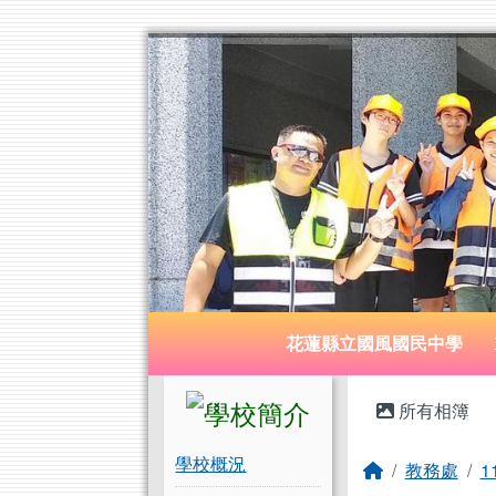
花蓮縣立國風國民中學
跳至主內容區
導覽列
花蓮縣立國風國民中學
頁尾區域
左邊區域內容
主內容
所有相簿
學校概況
回首頁
教務處
1