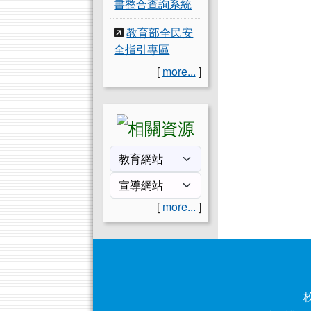
書整合查詢系統
教育部全民安
全指引專區
[
more...
]
[
more...
]