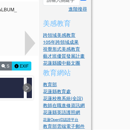
search
進階搜尋
美感教育
跨領域美感教育
105年跨領域成果
視覺形式美感教育
藝才班優質發展計畫
花蓮縣國中藝文團
S
EXIF
教育網站
教育部
花蓮縣教育處
花蓮校務系統(全誼)
教師在職進修資訊網
花蓮縣英語護照網
花蓮OpenID認證平台
教育部雲端電子郵件