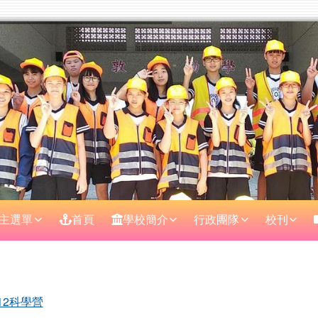
主選單
首頁
學校簡介
行政團隊
校刊
區域
12科學營