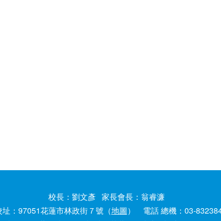
校長：劉文彥 家長會長：翁睿濂
校址：97051花蓮市林政街７號（
地圖
） 電話 總機：03-83238