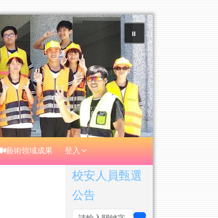
⏸
藝術領域成果
登入
右邊區域內容
校安人員甄選
公告