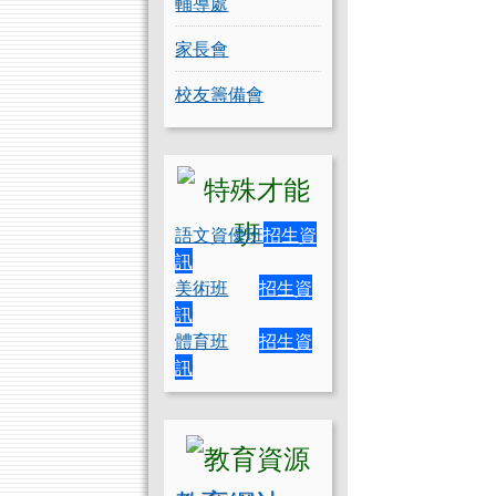
輔導處
家長會
校友籌備會
語文資優班
招生資
訊
美術班
招生資
訊
體育班
招生資
訊