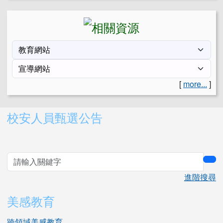
[
more...
]
右邊區域內容
校安人員甄選公告
sea
進階搜尋
美感教育
跨領域美感教育