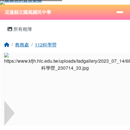
花蓮縣立國風國民中學
跳至主內容區
導覽列
⏸
花蓮縣立國風國民中學
頁尾區域
主內容區域
所有相簿
回首頁
教務處
112科學營