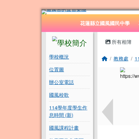
花蓮縣立國風國民中學
跳至主內容區
導覽列
花蓮縣立國風國民中學
頁尾區域
左邊區域內容
主內容
所有相簿
學校概況
回首頁
教務處
1
位置圖
辦公室電話
國風校歌
114學年度學生作
息時間 (新)
國風課程計畫