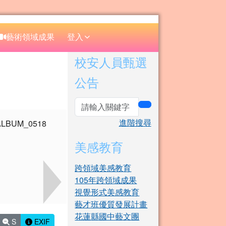
⏸
藝術領域成果
登入
右邊區域內容
校安人員甄選
公告
search
進階搜尋
美感教育
跨領域美感教育
105年跨領域成果
視覺形式美感教育
藝才班優質發展計畫
花蓮縣國中藝文團
S
EXIF