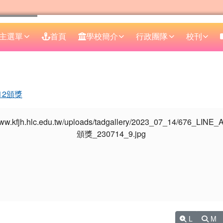
主選單
首頁
學校簡介
行政團隊
校刊
區域
12頒獎
L
M