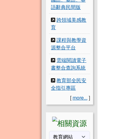
語辭典民間版
跨領域美感教
育
課程與教學資
源整合平台
雲端閱讀電子
書整合查詢系統
教育部全民安
全指引專區
[
more...
]