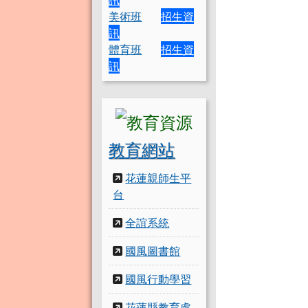
美術班
招生資
訊
體育班
招生資
訊
教育網站
花蓮親師生平
台
全誼系統
國風圖書館
國風行動學習
花蓮縣教育處