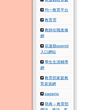
均一教育平台
教育雲
教師在職進修
網
花蓮縣openid
入口網站
學生生涯輔導
網
教育部家庭教
育資源網
pagamo
萌典 – 教育部
國語、臺語、客