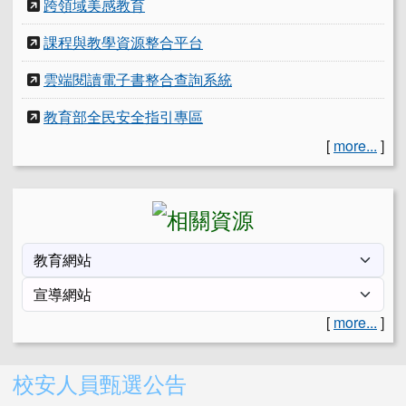
跨領域美感教育
課程與教學資源整合平台
雲端閱讀電子書整合查詢系統
教育部全民安全指引專區
[
more...
]
[
more...
]
右邊區域內容
校安人員甄選公告