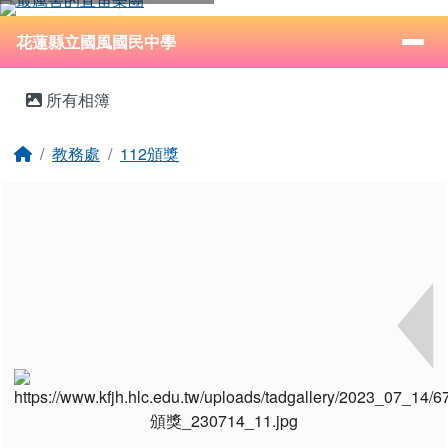
花蓮縣立國風國民中學
跳至主內容區
導覽列
⏸
花蓮縣立國風國民中學
頁尾區域
主內容區域
所有相簿
回首頁
教務處
112頒獎