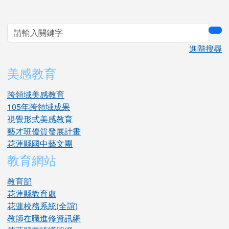
sea
進階搜尋
美感教育
跨領域美感教育
105年跨領域成果
視覺形式美感教育
藝才班優質發展計畫
花蓮縣國中藝文團
教育網站
教育部
花蓮縣教育處
花蓮校務系統(全誼)
教師在職進修資訊網