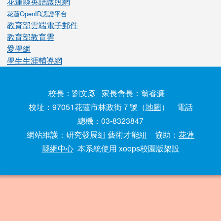
花蓮縣英語護照網
花蓮OpenID認證平台
教育部雲端電子郵件
教育部教育雲
愛學網
學生生涯輔導網
校長：劉文彥 家長會長：翁睿濂
校址：97051花蓮市林政街７號（
地圖
） 電話
總機：03-8323847
網站維護：研究發展組 藝術才能組 協助：
花蓮
縣網中心
本系統使用 xoops校園版架設