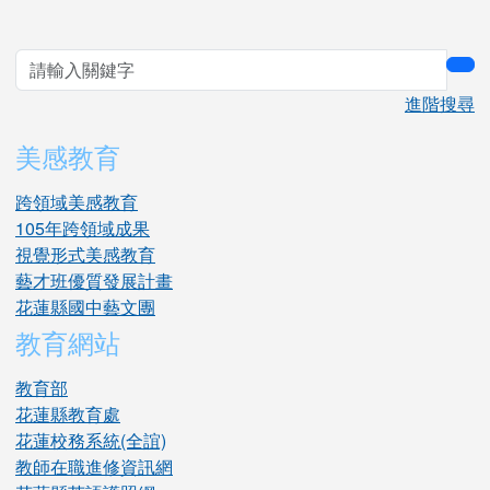
sea
進階搜尋
美感教育
跨領域美感教育
105年跨領域成果
視覺形式美感教育
藝才班優質發展計畫
花蓮縣國中藝文團
教育網站
教育部
花蓮縣教育處
花蓮校務系統(全誼)
教師在職進修資訊網