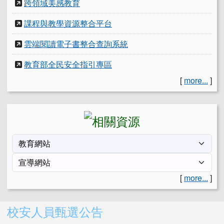
跨領域美感教育
課程與教學資源整合平台
雲端閱讀電子書整合查詢系統
教育部全民安全指引專區
[
more...
]
[
more...
]
右邊區域內容
校安人員甄選公告