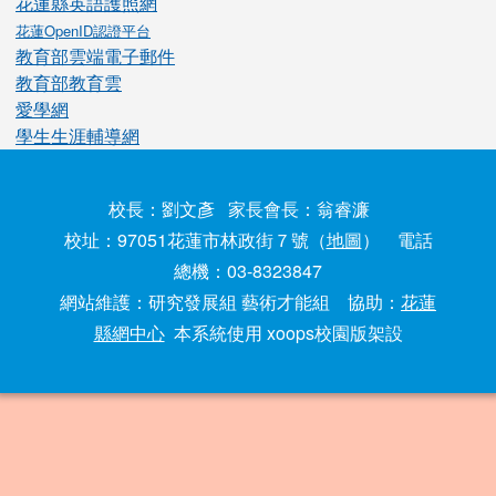
花蓮縣英語護照網
花蓮OpenID認證平台
教育部雲端電子郵件
教育部教育雲
愛學網
學生生涯輔導網
校長：劉文彥 家長會長：翁睿濂
校址：97051花蓮市林政街７號（
地圖
） 電話
總機：03-8323847
網站維護：研究發展組 藝術才能組 協助：
花蓮
縣網中心
本系統使用 xoops校園版架設