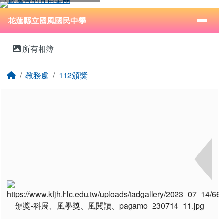
花蓮縣立國風國民中學
跳至主內容區
導覽列
⏸
花蓮縣立國風國民中學
頁尾區域
主內容區域
所有相簿
回首頁
教務處
112頒獎