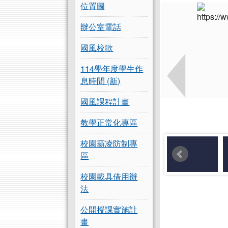
位置圖
辦公室電話
國風校歌
114學年度學生作
息時間 (新)
國風課程計畫
教學正常化專區
校園霸凌防制專
區
校園載具借用辦
法
公開授課實施計
畫