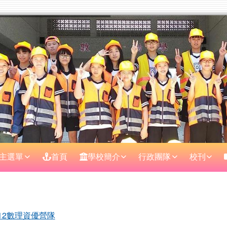
主選單
首頁
學校簡介
行政團隊
校刊
區域
12數理資優營隊