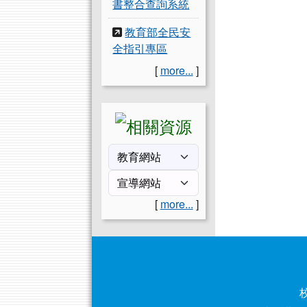
書整合查詢系統
教育部全民安
全指引專區
[
more...
]
[
more...
]