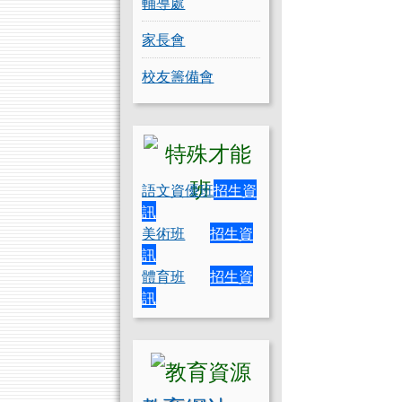
輔導處
家長會
校友籌備會
語文資優班
招生資
訊
美術班
招生資
訊
體育班
招生資
訊