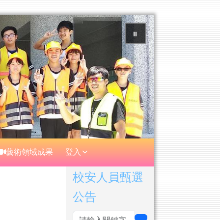
⏸
藝術領域成果
登入
右邊區域內容
校安人員甄選
公告