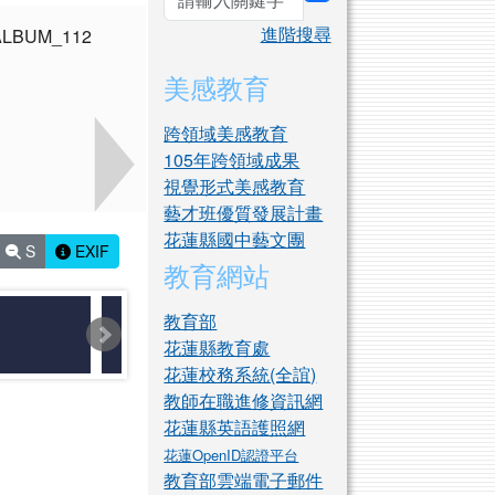
search
進階搜尋
美感教育
跨領域美感教育
105年跨領域成果
視覺形式美感教育
藝才班優質發展計畫
花蓮縣國中藝文團
S
EXIF
教育網站
教育部
花蓮縣教育處
花蓮校務系統(全誼)
教師在職進修資訊網
花蓮縣英語護照網
花蓮OpenID認證平台
教育部雲端電子郵件