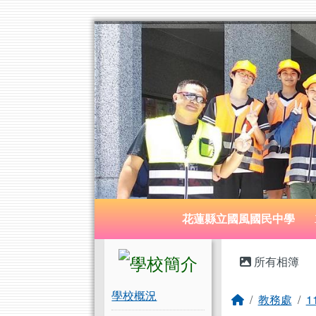
花蓮縣立國風國民中學
跳至主內容區
導覽列
花蓮縣立國風國民中學
頁尾區域
左邊區域內容
主內容
所有相簿
學校概況
回首頁
教務處
1