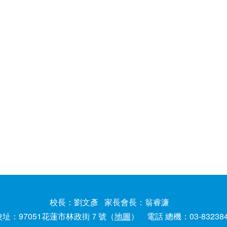
校長：劉文彥 家長會長：翁睿濂
校址：97051花蓮市林政街７號（
地圖
） 電話 總機：03-83238