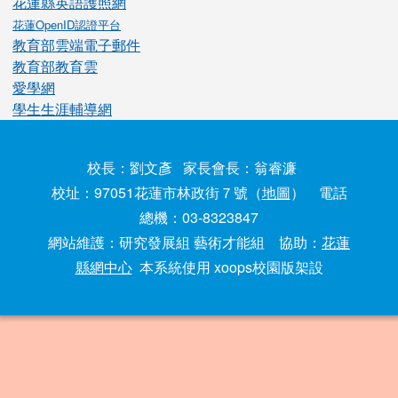
花蓮縣英語護照網
花蓮OpenID認證平台
教育部雲端電子郵件
教育部教育雲
愛學網
學生生涯輔導網
校長：劉文彥 家長會長：翁睿濂
校址：97051花蓮市林政街７號（
地圖
） 電話
總機：03-8323847
網站維護：研究發展組 藝術才能組 協助：
花蓮
縣網中心
本系統使用 xoops校園版架設