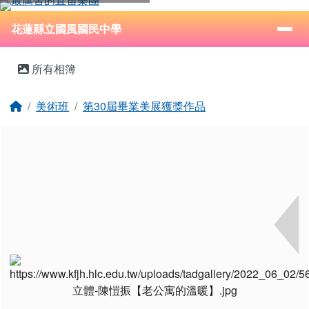
花蓮縣立國風國民中學
跳至主內容區
導覽列
⏸
花蓮縣立國風國民中學
頁尾區域
主內容區域
所有相簿
回首頁
美術班
第30屆畢業美展獲獎作品