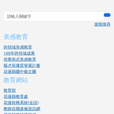
sea
進階搜尋
美感教育
跨領域美感教育
105年跨領域成果
視覺形式美感教育
藝才班優質發展計畫
花蓮縣國中藝文團
教育網站
教育部
花蓮縣教育處
花蓮校務系統(全誼)
教師在職進修資訊網