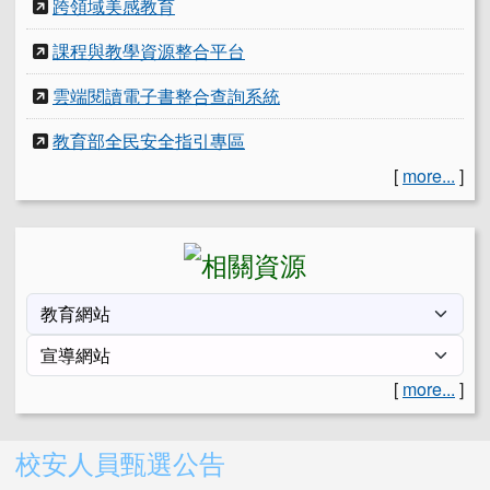
跨領域美感教育
課程與教學資源整合平台
雲端閱讀電子書整合查詢系統
教育部全民安全指引專區
[
more...
]
[
more...
]
右邊區域內容
校安人員甄選公告