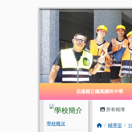
花蓮縣立國風國民中學
跳至主內容區
導覽列
花蓮縣立國風國民中學
頁尾區域
左邊區域內容
主內容
所有相簿
學校概況
回首頁
輔導室