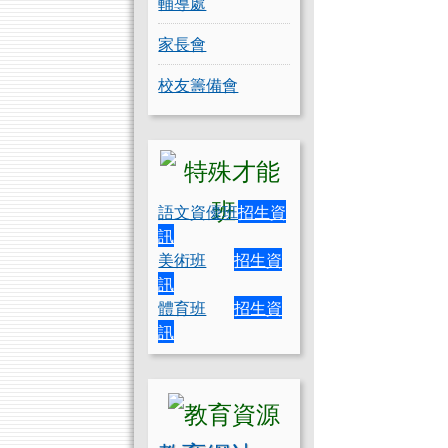
輔導處
家長會
校友籌備會
語文資優班
招生資
訊
美術班
招生資
訊
體育班
招生資
訊