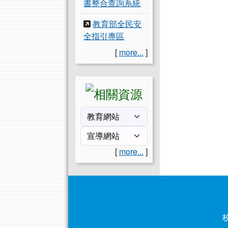
書整合查詢系統
教育部全民安
全指引專區
[
more...
]
[
more...
]