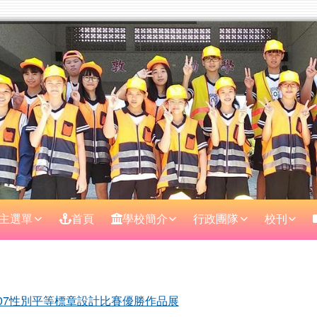
主選單
首頁
學校簡介
行政團隊
校刊
區域
107性別平等標章設計比賽優勝作品展