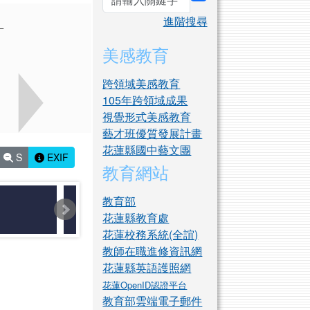
search
進階搜尋
美感教育
跨領域美感教育
105年跨領域成果
視覺形式美感教育
藝才班優質發展計畫
花蓮縣國中藝文團
S
EXIF
教育網站
教育部
花蓮縣教育處
花蓮校務系統(全誼)
教師在職進修資訊網
花蓮縣英語護照網
花蓮OpenID認證平台
教育部雲端電子郵件