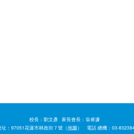
校長：劉文彥 家長會長：翁睿濂
校址：97051花蓮市林政街７號（
地圖
） 電話 總機：03-83238