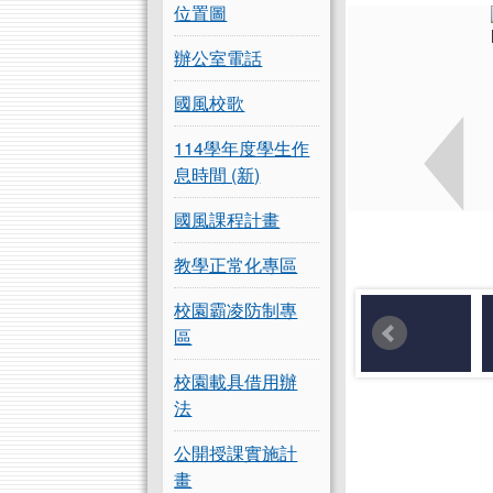
位置圖
辦公室電話
國風校歌
114學年度學生作
息時間 (新)
國風課程計畫
教學正常化專區
校園霸凌防制專
區
校園載具借用辦
法
公開授課實施計
畫