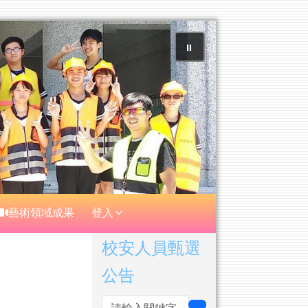
⏸
藝術領域成果
登入
右邊區域內容
校安人員甄選
公告