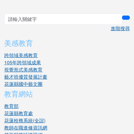
sea
進階搜尋
美感教育
跨領域美感教育
105年跨領域成果
視覺形式美感教育
藝才班優質發展計畫
花蓮縣國中藝文團
教育網站
教育部
花蓮縣教育處
花蓮校務系統(全誼)
教師在職進修資訊網