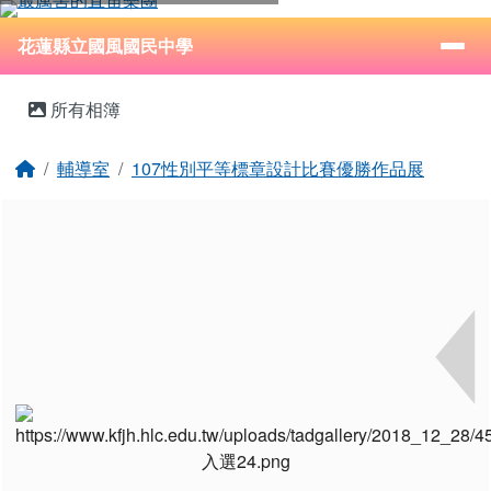
花蓮縣立國風國民中學
跳至主內容區
導覽列
⏸
花蓮縣立國風國民中學
頁尾區域
主內容區域
所有相簿
回首頁
輔導室
107性別平等標章設計比賽優勝作品展