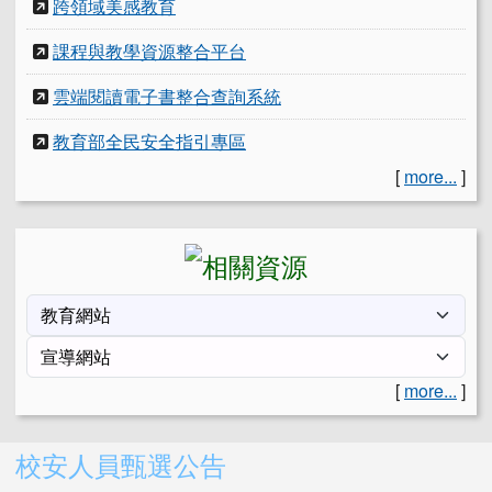
跨領域美感教育
課程與教學資源整合平台
雲端閱讀電子書整合查詢系統
教育部全民安全指引專區
[
more...
]
[
more...
]
右邊區域內容
校安人員甄選公告