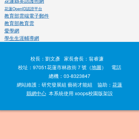
花蓮縣英語護照網
花蓮OpenID認證平台
教育部雲端電子郵件
教育部教育雲
愛學網
學生生涯輔導網
校長：劉文彥 家長會長：翁睿濂
校址：97051花蓮市林政街７號（
地圖
） 電話
總機：03-8323847
網站維護：研究發展組 藝術才能組 協助：
花蓮
縣網中心
本系統使用 xoops校園版架設