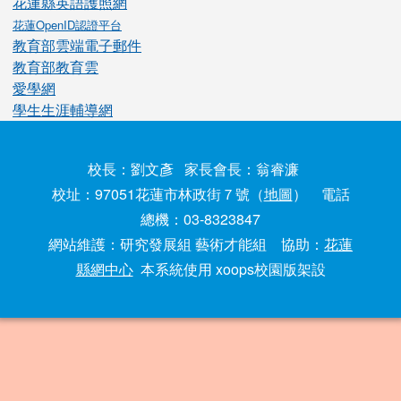
花蓮縣英語護照網
花蓮OpenID認證平台
教育部雲端電子郵件
教育部教育雲
愛學網
學生生涯輔導網
校長：劉文彥 家長會長：翁睿濂
校址：97051花蓮市林政街７號（
地圖
） 電話
總機：03-8323847
網站維護：研究發展組 藝術才能組 協助：
花蓮
縣網中心
本系統使用 xoops校園版架設