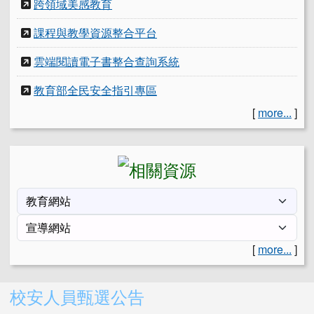
跨領域美感教育
課程與教學資源整合平台
雲端閱讀電子書整合查詢系統
教育部全民安全指引專區
[
more...
]
[
more...
]
右邊區域內容
校安人員甄選公告