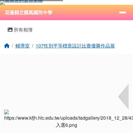
花蓮縣立國風國民中學
跳至主內容區
導覽列
⏸
花蓮縣立國風國民中學
頁尾區域
主內容區域
所有相簿
回首頁
輔導室
107性別平等標章設計比賽優勝作品展