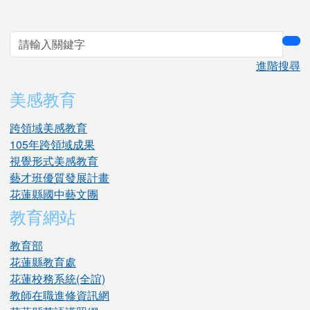
sea
進階搜尋
美感教育
跨領域美感教育
105年跨領域成果
視覺形式美感教育
藝才班優質發展計畫
花蓮縣國中藝文團
教育網站
教育部
花蓮縣教育處
花蓮校務系統(全誼)
教師在職進修資訊網