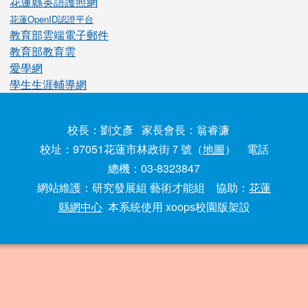
花蓮縣英語護照網
花蓮OpenID認證平台
教育部雲端電子郵件
教育部教育雲
愛學網
學生生涯輔導網
校長：劉文彥 家長會長：翁睿濂
校址：97051花蓮市林政街７號（
地圖
） 電話
總機：03-8323847
網站維護：研究發展組 藝術才能組 協助：
花蓮
縣網中心
本系統使用 xoops校園版架設