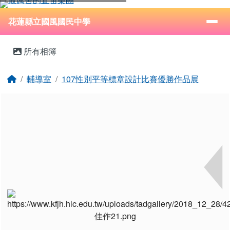
花蓮縣立國風國民中學
跳至主內容區
導覽列
⏸
花蓮縣立國風國民中學
頁尾區域
主內容區域
所有相簿
回首頁
輔導室
107性別平等標章設計比賽優勝作品展