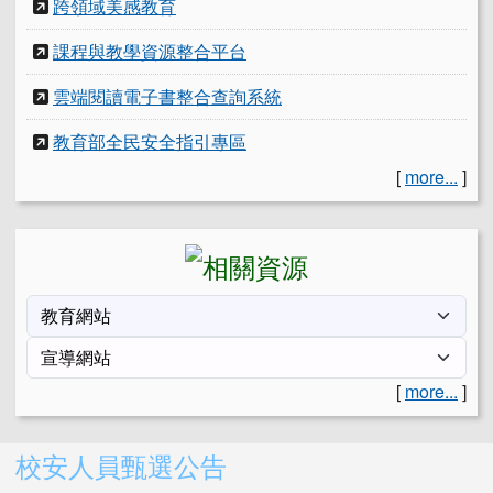
跨領域美感教育
課程與教學資源整合平台
雲端閱讀電子書整合查詢系統
教育部全民安全指引專區
[
more...
]
[
more...
]
右邊區域內容
校安人員甄選公告