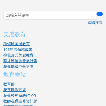
sea
進階搜尋
美感教育
跨領域美感教育
105年跨領域成果
視覺形式美感教育
藝才班優質發展計畫
花蓮縣國中藝文團
教育網站
教育部
花蓮縣教育處
花蓮校務系統(全誼)
教師在職進修資訊網