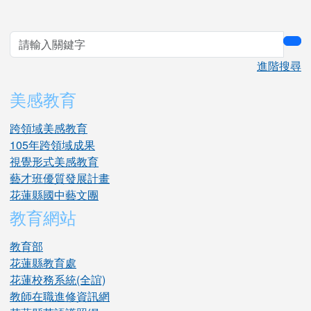
sea
進階搜尋
美感教育
跨領域美感教育
105年跨領域成果
視覺形式美感教育
藝才班優質發展計畫
花蓮縣國中藝文團
教育網站
教育部
花蓮縣教育處
花蓮校務系統(全誼)
教師在職進修資訊網