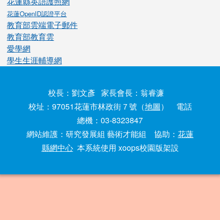
花蓮縣英語護照網
花蓮OpenID認證平台
教育部雲端電子郵件
教育部教育雲
愛學網
學生生涯輔導網
校長：劉文彥 家長會長：翁睿濂
校址：97051花蓮市林政街７號（
地圖
） 電話
總機：03-8323847
網站維護：研究發展組 藝術才能組 協助：
花蓮
縣網中心
本系統使用 xoops校園版架設