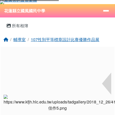
花蓮縣立國風國民中學
跳至主內容區
導覽列
⏸
花蓮縣立國風國民中學
頁尾區域
主內容區域
所有相簿
回首頁
輔導室
107性別平等標章設計比賽優勝作品展