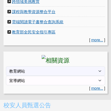
跨領域美感教育
課程與教學資源整合平台
雲端閱讀電子書整合查詢系統
教育部全民安全指引專區
[
more...
]
[
more...
]
右邊區域內容
校安人員甄選公告