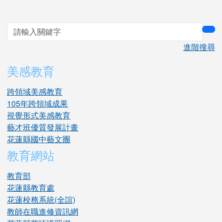
sea
進階搜尋
美感教育
跨領域美感教育
105年跨領域成果
視覺形式美感教育
藝才班優質發展計畫
花蓮縣國中藝文團
教育網站
教育部
花蓮縣教育處
花蓮校務系統(全誼)
教師在職進修資訊網