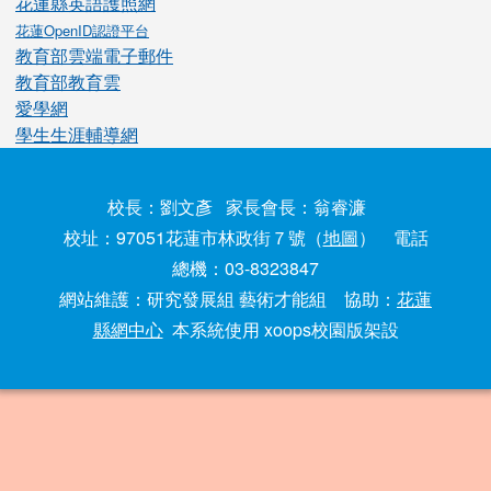
花蓮縣英語護照網
花蓮OpenID認證平台
教育部雲端電子郵件
教育部教育雲
愛學網
學生生涯輔導網
校長：劉文彥 家長會長：翁睿濂
校址：97051花蓮市林政街７號（
地圖
） 電話
總機：03-8323847
網站維護：研究發展組 藝術才能組 協助：
花蓮
縣網中心
本系統使用 xoops校園版架設