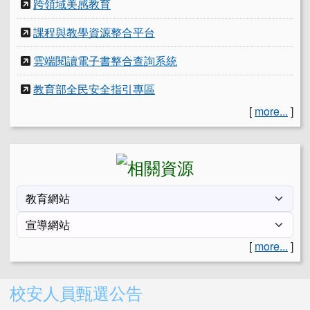
跨領域美感教育
課程與教學資源整合平台
雲端閱讀電子書整合查詢系統
教育部全民安全指引專區
[
more...
]
[
more...
]
右邊區域內容
校安人員甄選公告