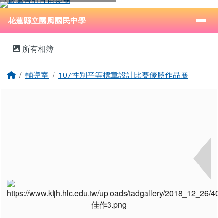
花蓮縣立國風國民中學
跳至主內容區
導覽列
⏸
花蓮縣立國風國民中學
頁尾區域
主內容區域
所有相簿
回首頁
輔導室
107性別平等標章設計比賽優勝作品展