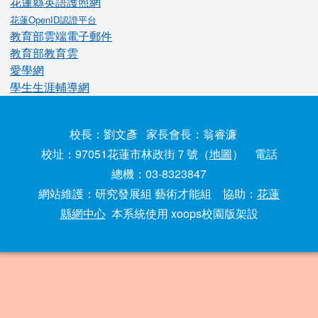
花蓮縣英語護照網
花蓮OpenID認證平台
教育部雲端電子郵件
教育部教育雲
愛學網
學生生涯輔導網
校長：劉文彥 家長會長：翁睿濂
校址：97051花蓮市林政街７號（
地圖
） 電話
總機：03-8323847
網站維護：研究發展組 藝術才能組 協助：
花蓮
縣網中心
本系統使用 xoops校園版架設