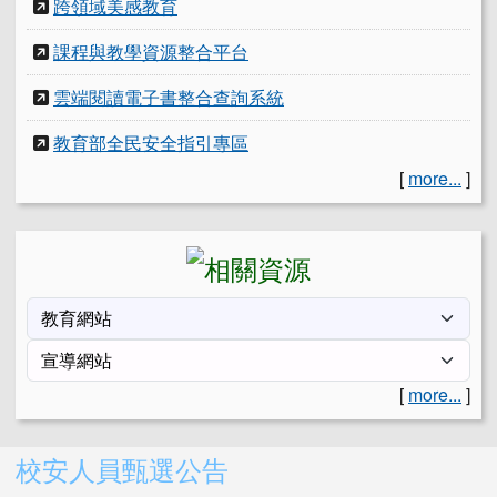
跨領域美感教育
課程與教學資源整合平台
雲端閱讀電子書整合查詢系統
教育部全民安全指引專區
[
more...
]
[
more...
]
右邊區域內容
校安人員甄選公告