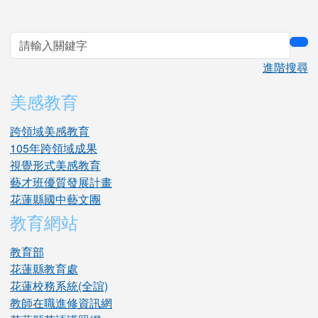
sea
進階搜尋
美感教育
跨領域美感教育
105年跨領域成果
視覺形式美感教育
藝才班優質發展計畫
花蓮縣國中藝文團
教育網站
教育部
花蓮縣教育處
花蓮校務系統(全誼)
教師在職進修資訊網