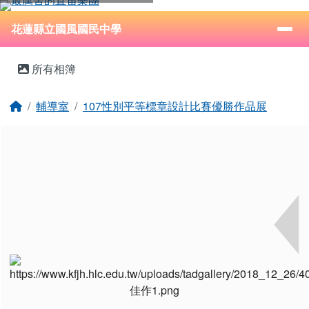
花蓮縣立國風國民中學
跳至主內容區
導覽列
⏸
花蓮縣立國風國民中學
頁尾區域
主內容區域
所有相簿
回首頁
輔導室
107性別平等標章設計比賽優勝作品展