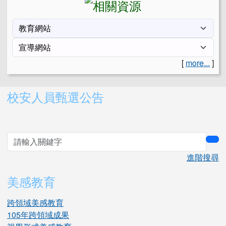
[
more...
]
右邊區域內容
校安人員甄選公告
sea
進階搜尋
美感教育
跨領域美感教育
105年跨領域成果