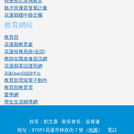
視覺形式美感教育
藝才班優質發展計畫
花蓮縣國中藝文團
教育網站
教育部
花蓮縣教育處
花蓮校務系統(全誼)
教師在職進修資訊網
花蓮縣英語護照網
花蓮OpenID認證平台
教育部雲端電子郵件
教育部教育雲
愛學網
學生生涯輔導網
校長：劉文彥 家長會長：翁睿濂
校址：97051花蓮市林政街７號（
地圖
） 電話