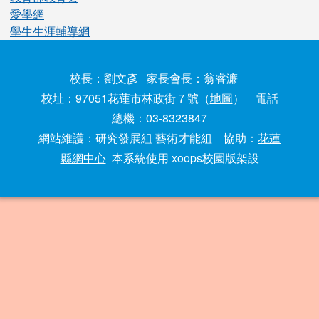
愛學網
學生生涯輔導網
校長：劉文彥 家長會長：翁睿濂
校址：97051花蓮市林政街７號（
地圖
） 電話
總機：03-8323847
網站維護：研究發展組 藝術才能組 協助：
花蓮
縣網中心
本系統使用 xoops校園版架設