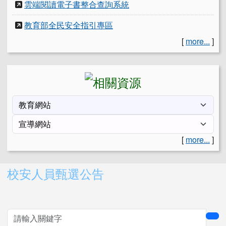
雲端閱讀電子書整合查詢系統
教育部全民安全指引專區
[
more...
]
[
more...
]
右邊區域內容
校安人員甄選公告
sea