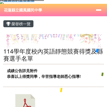
花蓮縣立國風國民中學
跳至主內容區
導覽列
⏸
花蓮縣立國風國民中學
頁尾區域
主內容區域
榮譽榜一覽
114學年度校內英語靜態競賽得獎及縣
賽選手名單
成績公告詳見附件
恭喜以上得獎同學，辛苦指導老師悉心指導!