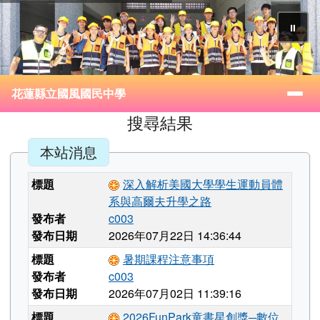
花蓮縣立國風國民中學
跳至主內容區
⏸
導覽列
花蓮縣立國風國民中學
頁尾區域
主內容區域
搜尋結果
本站消息
標題
深入解析美國大學學生運動員體
系與高爾夫升學之路
發布者
c003
發布日期
2026年07月22日 14:36:44
標題
暑期課程注意事項
發布者
c003
發布日期
2026年07月02日 11:39:16
標題
2026FunPark童書星創獎─數位