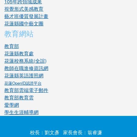
105年跨領域成果
視覺形式美感教育
藝才班優質發展計畫
花蓮縣國中藝文團
教育網站
教育部
花蓮縣教育處
花蓮校務系統(全誼)
教師在職進修資訊網
花蓮縣英語護照網
花蓮OpenID認證平台
教育部雲端電子郵件
教育部教育雲
愛學網
學生生涯輔導網
校長：劉文彥 家長會長：翁睿濂