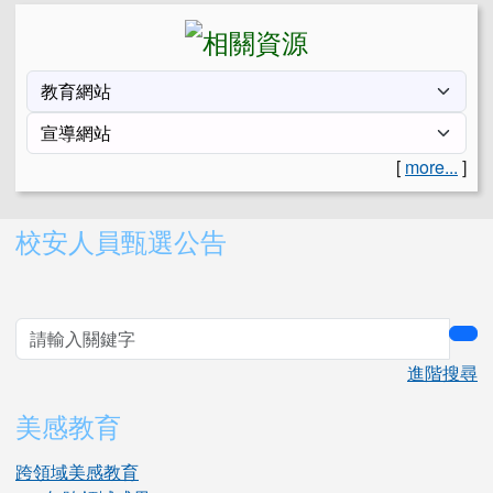
[
more...
]
右邊區域內容
校安人員甄選公告
sea
進階搜尋
美感教育
跨領域美感教育