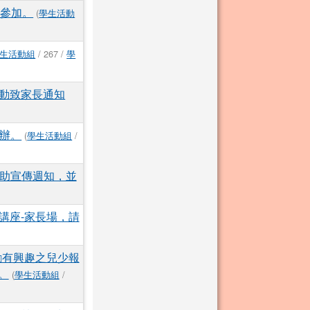
名參加。
(
學生活動
生活動組
/ 267 /
學
動致家長通知
舉辦。
(
學生活動組
/
協助宣傳週知，並
講座-家長場，請
勵有興趣之兒少報
。
(
學生活動組
/