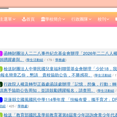
主選單
首頁
學校簡介
行政團隊
校刊
區域
表
函轉財團法人二二八事件紀念基金會辦理「2026年二二八人
習
師踴躍參與。
(
學生活動組
/ 179 /
學務處
)
檢送財團法人中華民國兒童福利聯盟基金會辦理「少於18，我
動
動報名簡章乙份，懇請 貴校協助公告，不勝感荷。
(
學生活動組
/ 1
行政院人權及轉型正義處函該處辦理「記憶．想像．行動：轉
知
請惠予協助公告周知，並請鼓勵踴躍報名，請查照。
(
學生活動組
/
花蓮縣立國風國民中學114學年度 「扶輪有愛．攜手育才」D
告
動組
/ 425 /
學務處
)
檢送「教育部國民及學前教育署第8屆青少年諮詢會青少年代
動