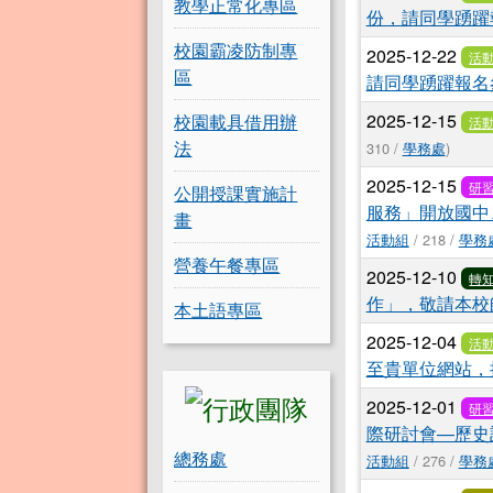
教學正常化專區
份，請同學踴躍
校園霸凌防制專
2025-12-22
活
區
請同學踴躍報名
2025-12-15
校園載具借用辦
活
法
310 /
學務處
)
2025-12-15
研
公開授課實施計
服務」開放國中
畫
活動組
/ 218 /
學務
營養午餐專區
2025-12-10
轉
作」，敬請本校
本土語專區
2025-12-04
活
至貴單位網站，
2025-12-01
研
際研討會—歷史
總務處
活動組
/ 276 /
學務