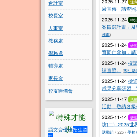
2025-11-27
注
會計室
廣宣傳，請查照
校長室
2025-11-24
轉
案徵選計畫」及
人事室
務處
)
教務處
2025-11-24
研
育同仁參加，請
學務處
2025-11-24
擬
輔導處
請查照。
(
學生活
家長會
2025-11-24
檢
成果分享研習」
校友籌備會
2025-11-17
活
活動，敬請各級
2025-11-14
研
坊(二)─20
語文資優班
招生資
活動組
/ 225 /
學務
訊