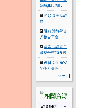
語辭典民間版
跨領域美感教
育
課程與教學資
源整合平台
雲端閱讀電子
書整合查詢系統
教育部全民安
全指引專區
[
more...
]