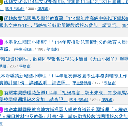
函轉文化部114年文化幣領用期限將於114年12月31日屆期
意
。
(
學生活動組
/ 300 /
學務處
)
函轉教育部國民及學前教育署「114學年度高級中等以下學校
知
報名文件各1份，請轉知並鼓勵所屬教師報名參加，請查照。
(
學
本縣化仁國民小學辦理「114年度推動兒童權利公約教育人員
習
查照。
(
學生活動組
/ 196 /
學務處
)
請轉知貴校師生，歡迎同學報名公視兒少節目《大山小腳丫》舉
動組
/ 205 /
學務處
)
送本府委請新城國小辦理「114年度友善校園學生事務與輔導工
實施計畫1份，詳如說明，請查照。
(
學生活動組
/ 177 /
學務處
)
有關本局辦理花蓮縣114年「拒絕毒害，騎出未來」青少年馬
動
學校同學踴躍報名參加，請查照。
(
學生活動組
/ 271 /
學務處
)
檢送本縣國民教育地方輔導團人權教育議題分團辦理「人權教
習
25世界人權日教材包及教學」計畫1份，請鼓勵貴校教師踴躍報名參
處
)