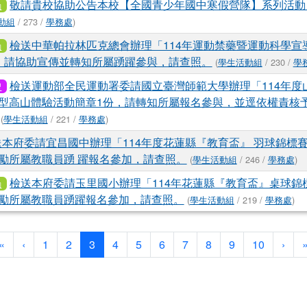
敬請貴校協助公告本校【全國青少年國中寒假營隊】系列活動
動
動組
/ 273 /
學務處
)
檢送中華帕拉林匹克總會辦理「114年運動禁藥暨運動科學宣
動
，請協助宣傳並轉知所屬踴躍參與，請查照。
(
學生活動組
/ 230 /
學
檢送運動部全民運動署委請國立臺灣師範大學辦理「114年度
習
型高山體驗活動簡章1份，請轉知所屬報名參與，並逕依權責核
(
學生活動組
/ 221 /
學務處
)
送本府委請宜昌國中辦理「114年度花蓮縣『教育盃』 羽球錦標
勵所屬教職員踴 躍報名參加，請查照。
(
學生活動組
/ 246 /
學務處
)
檢送本府委請玉里國小辦理「114年花蓮縣『教育盃』桌球錦
動
勵所屬教職員踴躍報名參加，請查照。
(
學生活動組
/ 219 /
學務處
)
第一頁
上一頁
(目前頁次)
下一
«
‹
1
2
3
4
5
6
7
8
9
10
›