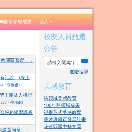
⏸
藝術領域成果
登入
右邊區域內容
校安人員甄選
公告
權教師研習營」，
search
進階搜尋
有話說」(線上
美感教育
74 /
學務處
)
型正義及人權行
跨領域美感教育
 237 /
學務處
)
105年跨領域成果
FC服務學習課程
視覺形式美感教育
藝才班優質發展計畫
花蓮縣國中藝文團
表遴選簡章」1