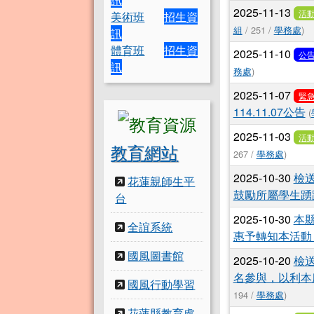
2025-11-13
活
美術班
招生資
組
/ 251 /
學務處
)
訊
體育班
招生資
2025-11-10
公
訊
務處
)
2025-11-07
緊
114.11.07公告
(
2025-11-03
活
教育網站
267 /
學務處
)
2025-10-30
檢
花蓮親師生平
鼓勵所屬學生踴
台
2025-10-30
本
全誼系統
惠予轉知本活動
國風圖書館
2025-10-20
檢
名參與，以利本
國風行動學習
194 /
學務處
)
花蓮縣教育處