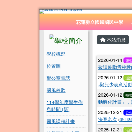
花蓮縣立國風國民中學
跳至主內容區
導覽列
花蓮縣立國風國民中學
頁尾區域
左邊區域內容
主內容
本站消息
學校概況
文章列
2026-01-14
研
位置圖
敬請鼓勵貴校教
2026-01-12
辦公室電話
活
場)兒少表意活
國風校歌
2026-01-12
轉
動孵化計畫」，
114學年度學生作
息時間 (新)
2025-12-31
公
決賽名次
(
學生活
國風課程計畫
2025-12-31
活