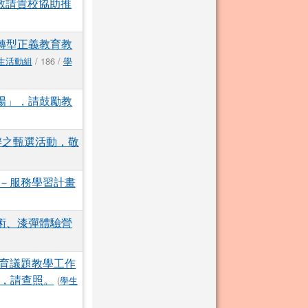
，敬請貴校協助推
轉型正義教育教
生活動組
/ 186 /
學
場」，請鼓勵教
辦之甄選活動，敬
作－服務學習計畫
術、漆彈體驗營
育議題教學工作
加，請查照。
(
學生