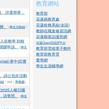
教育網站
表」評選簡章，
教育部
花蓮縣教育處
花蓮校務系統(全誼)
舉辦。
(
學生活動組
/
教師在職進修資訊網
花蓮縣英語護照網
入班教學 到校
花蓮OpenID認證平台
踴躍申請。
(
學生
教育部雲端電子郵件
教育部教育雲
愛學網
mad-掌中3D實
學生生涯輔導網
辦。請公告此活動
動組
/ 302 /
學務處
)
2025人權日國
，請查照。
(
學生