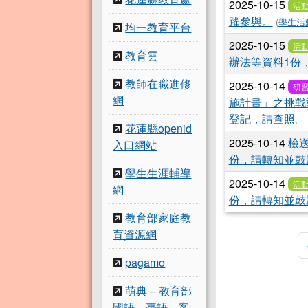
2025-10-15
活
躍參與。
(
學生活
均一教育平台
2025-10-15
活
教育雲
辦法等資料1份
教師在職進修
2025-10-14
研
網
施計畫」之挑戰
登記，請查照。
花蓮縣openid
2025-10-14
檢
入口網站
份，請轉知並鼓
學生生涯輔導
2025-10-14
活
網
份，請轉知並鼓
教育部家庭教
育資源網
pagamo
萌典 – 教育部
國語、臺語、客