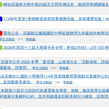
轉知花蓮慈大附中第29屆天文營宣傳訊息，敬請同學踴躍報
動
114學年度第1學期教室佈置競賽優勝班級，恭喜獲獎班級 !
(
學
告
緊急公告：花蓮縣立國風國民中學延後辦理九年級校外教學活
急
學生活動組
/ 374 /
學務處
)
2026年第四十三屆大墩陽光冬令營，寒假2月6日～2月13日
動
送花蓮市公所 2025 冬季「愛花蓮．山海漫步走」活動海報，請
躍參加，請查照。
(
學生活動組
/ 203 /
學務處
)
縣吉安鄉化仁國民小學辦理114年度親職教育暨推動兒童權利公約
，並鼓勵家長參加。
(
學生活動組
/ 180 /
學務處
)
送本縣第六屆兒少諮詢代表遴選報名簡章、海報，敬請貴單位鼓
府推展兒童權利公約，並共同維護及彰顯本縣兒少權益，請查照