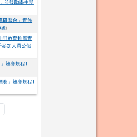
，並鼓勵學生踴
導研習會」實施
務處
)
山野教育推廣實
予參加人員公假
賽」競賽規程1
標賽」競賽規程1
頁
最後頁
»