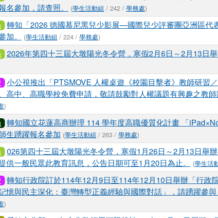
報名參加，請查照。
(
學生活動組
/ 242 /
學務處
)
轉知「2026 德國慕尼黑兒少影展—國際兒少評審團亞洲區代
動
參加。
(
學生活動組
/ 224 /
學務處
)
2026年第四十三屆大墩陽光冬令營，寒假2月6日～2月13日
動
小公視推出「PTSMOVE 人權桌遊《校園目擊者》教師研習／
習
、高中、高職學校免費申請，敬請鼓勵對人權議題有興趣之教師
處
)
轉知國立花蓮高商辦理 114 學年度高職優質化計畫 「iPad×No
知
師生踴躍報名參加
(
學生活動組
/ 263 /
學務處
)
026第四十三屆大墩陽光冬令營，寒假1月26日～2月13日舉
動
提供一般民眾此教育訊息，公告日期可至1月20日為止。
(
學生活
轉知行政院訂於114年12月9日至114年12月10日舉辦「行政院
習
記憶與民主深化：臺灣轉型正義經驗與國際對話」，請踴躍參與
處
)