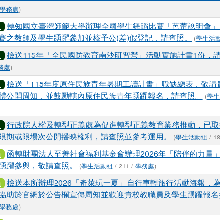
學務處
)
轉知國立臺灣師範大學辦理全國學生舞蹈比賽「芭蕾說明會」
知
賽之教師及學生踴躍參加並核予公(差)假登記，請查照。
(
學生活
檢送115年「全民國防教育南沙研習營」活動實施計畫1份，
知
務處
)
檢送「115年度原住民族青年暑期工讀計畫」職缺總表，敬請
知
體公開周知，並鼓勵轄內原住民族青年踴躍報名，請查照。
(
學生
行政院人權及轉型正義處為促進轉型正義教育業務推動，已取
知
限期或限場次公開播映權利，請查照並參考運用。
(
學生活動組
/ 18
函轉財團法人至善社會福利基金會辦理2026年「陪伴的力量
動
踴躍參與，敬請查照。
(
學生活動組
/ 211 /
學務處
)
檢送本所辦理2026「奇萊玩一夏」自行車輕旅行活動海報，
動
協助於官網於公告欄宣傳周知並歡迎貴校教職員及學生踴躍報名
學務處
)