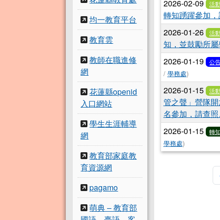
2026-02-09
活
轉知踴躍參加，
均一教育平台
2026-01-26
活
教育雲
知，並鼓勵所屬
教師在職進修
2026-01-19
公
網
/
學務處
)
2026-01-15
花蓮縣openid
活
管之聲」營隊開
入口網站
名參加，請查照
學生生涯輔導
2026-01-15
轉
網
學務處
)
教育部家庭教
育資源網
pagamo
萌典 – 教育部
國語、臺語、客