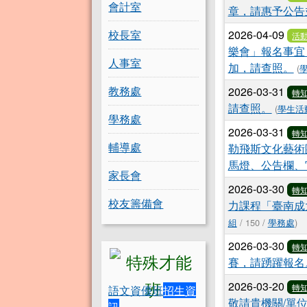
會計室
章，請惠予公告
校長室
2026-04-09
活
樂會」報名事宜
人事室
加，請查照。
(
教務處
2026-03-31
轉
請查照。
(
學生活
學務處
2026-03-31
轉
輔導處
勒飛斯文化藝術
馬燈、公告欄、
家長會
2026-03-30
轉
校友籌備會
力課程「臺南成
組
/ 150 /
學務處
)
2026-03-30
轉
賽，請踴躍報名
2026-03-20
轉
語文資優班
招生資
敬請貴機關/單
訊