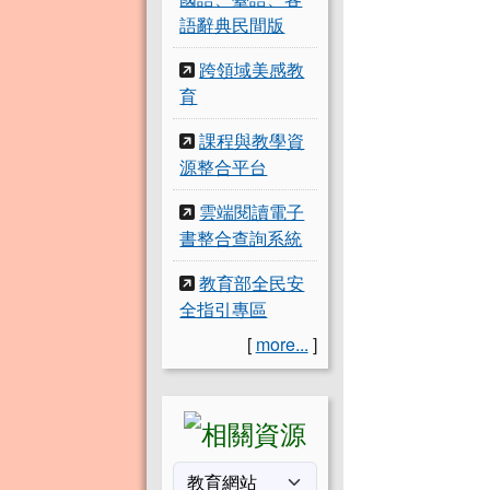
語辭典民間版
跨領域美感教
育
課程與教學資
源整合平台
雲端閱讀電子
書整合查詢系統
教育部全民安
全指引專區
[
more...
]