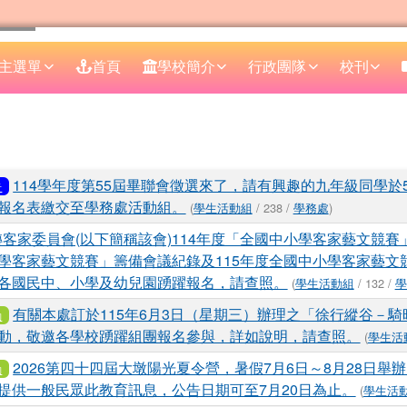
主選單
首頁
學校簡介
行政團隊
校刊
區域
表
114學年度第55屆畢聯會徵選來了，請有興趣的九年級同學於5/
告
報名表繳交至學務處活動組。
(
學生活動組
/ 238 /
學務處
)
客家委員會(以下簡稱該會)114年度「全國中小學客家藝文競賽」
學客家藝文競賽」籌備會議紀錄及115年度全國中小學客家藝文
各國民中、小學及幼兒園踴躍報名，請查照。
(
學生活動組
/ 132 /
學
有關本處訂於115年6月3日（星期三）辦理之「徐行縱谷－
動
動，敬邀各學校踴躍組團報名參與，詳如說明，請查照。
(
學生活
2026第四十四屆大墩陽光夏令營，暑假7月6日～8月28日舉
動
提供一般民眾此教育訊息，公告日期可至7月20日為止。
(
學生活