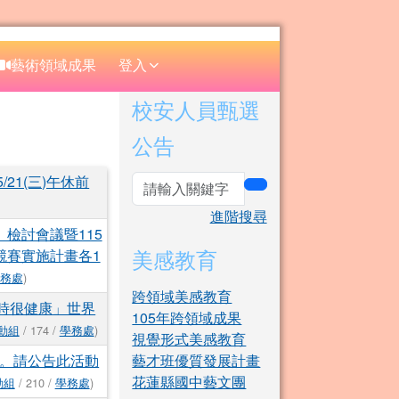
⏸
藝術領域成果
登入
右邊區域內容
校安人員甄選
公告
21(三)午休前
search
進階搜尋
檢討會議暨115
美感教育
競賽實施計畫各1
務處
)
跨領域美感教育
騎時很健康」世界
105年跨領域成果
動組
/ 174 /
學務處
)
視覺形式美感教育
辦。請公告此活動
藝才班優質發展計畫
花蓮縣國中藝文團
動組
/ 210 /
學務處
)