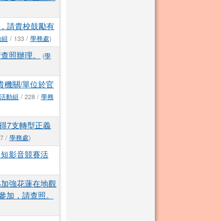
，請貴校鼓勵有
動組
/ 133 /
學務處
)
請查照辦理。
(
學
貴機關/單位於官
活動組
/ 228 /
學務
得7支轉型正義
7 /
學務處
)
」短影音競賽活
為加強花蓮在地觀
參加，請查照。