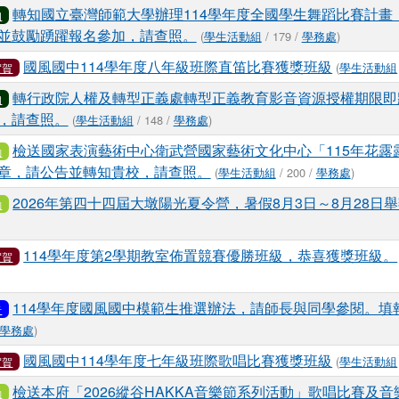
轉知國立臺灣師範大學辦理114學年度全國學生舞蹈比賽計畫
知
並鼓勵踴躍報名參加，請查照。
(
學生活動組
/ 179 /
學務處
)
國風國中114學年度八年級班際直笛比賽獲獎班級
(
學生活動組
賀賀
轉行政院人權及轉型正義處轉型正義教育影音資源授權期限即
知
，請查照。
(
學生活動組
/ 148 /
學務處
)
檢送國家表演藝術中心衛武營國家藝術文化中心「115年花露
動
章，請公告並轉知貴校，請查照。
(
學生活動組
/ 200 /
學務處
)
2026年第四十四屆大墩陽光夏令營，暑假8月3日～8月28日
動
114學年度第2學期教室佈置競賽優勝班級，恭喜獲獎班級。
賀賀
114學年度國風國中模範生推選辦法，請師長與同學參閱。填
告
學務處
)
國風國中114學年度七年級班際歌唱比賽獲獎班級
(
學生活動組
賀賀
檢送本府「2026縱谷HAKKA音樂節系列活動」歌唱比賽及
動