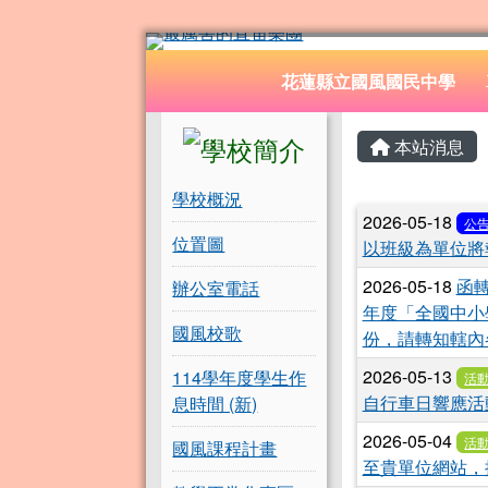
花蓮縣立國風國民中學
跳至主內容區
導覽列
花蓮縣立國風國民中學
頁尾區域
左邊區域內容
主內容
本站消息
學校概況
文章列
2026-05-18
公
位置圖
以班級為單位將
2026-05-18
函轉
辦公室電話
年度「全國中小
國風校歌
份，請轉知轄內
2026-05-13
114學年度學生作
活
自行車日響應活
息時間 (新)
2026-05-04
活
國風課程計畫
至貴單位網站，