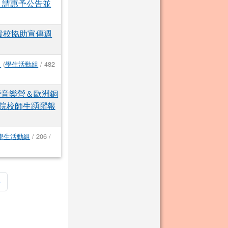
)，請惠予公告並
貴校協助宣傳週
。
(
學生活動組
/ 482
營音樂營＆歐洲銅
院校師生踴躍報
學生活動組
/ 206 /
頁
最後頁
»