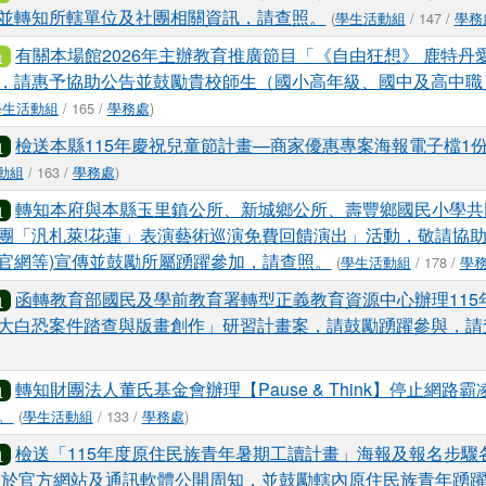
並轉知所轄單位及社團相關資訊，請查照。
(
學生活動組
/ 147 /
學務
有關本場館2026年主辦教育推廣節目「《自由狂想》 鹿特丹
動
，請惠予協助公告並鼓勵貴校師生（國小高年級、國中及高中職
學生活動組
/ 165 /
學務處
)
檢送本縣115年慶祝兒童節計畫—商家優惠專案海報電子檔1
知
動組
/ 163 /
學務處
)
轉知本府與本縣玉里鎮公所、新城鄉公所、壽豐鄉國民小學共
知
團「汎札萊!花蓮」表演藝術巡演免費回饋演出」活動，敬請協助
官網等)宣傳並鼓勵所屬踴躍參加，請查照。
(
學生活動組
/ 178 /
學
函轉教育部國民及學前教育署轉型正義教育資源中心辦理115
知
大白恐案件踏查與版畫創作」研習計畫案，請鼓勵踴躍參與，請
轉知財團法人董氏基金會辦理【Pause & Think】停止網路
知
。
(
學生活動組
/ 133 /
學務處
)
檢送「115年度原住民族青年暑期工讀計畫」海報及報名步驟各
知
位於官方網站及通訊軟體公開周知，並鼓勵轄內原住民族青年踴