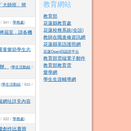
教育網站
「大師班」簡
教育部
/ 341 /
學務處
)
花蓮縣教育處
花蓮校務系統(全誼)
將屆至，請各機
教師在職進修資訊網
花蓮縣英語護照網
露童樂節學生志
花蓮OpenID認證平台
教育部雲端電子郵件
教育部教育雲
舉辦。
(
學生活動組
/
愛學網
學生生涯輔導網
(
學生活動組
/ 622 /
報網址詳見內容
/ 322 /
學務處
)
音樂創作比賽簡