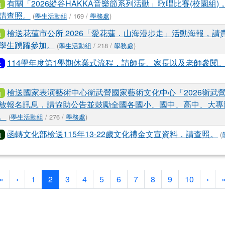
有關「2026縱谷HAKKA音樂節系列活動」歌唱比賽(校園組
動
請查照。
(
學生活動組
/ 169 /
學務處
)
檢送花蓮市公所 2026「愛花蓮．山海漫步走」活動海報，請
動
學生踴躍參加。
(
學生活動組
/ 218 /
學務處
)
114學年度第1學期休業式流程，請師長、家長以及老師參閱
告
檢送國家表演藝術中心衛武營國家藝術文化中心「2026衛武
動
放報名訊息，請協助公告並鼓勵全國各國小、國中、高中、大專
。
(
學生活動組
/ 276 /
學務處
)
函轉文化部檢送115年13-22歲文化禮金文宣資料，請查照。
(
知
第一頁
上一頁
(目前頁次)
下一
«
‹
1
2
3
4
5
6
7
8
9
10
›