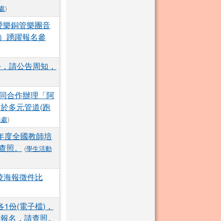
處
)
愛樂銅管樂團音
）踴躍報名參
份，請公告周知，
同合作辦理「阿
於多元管道(跑
務處
)
年度全國教師培
查照。
(
學生活動
霸凌海報徵件比
1份(電子檔)，
躍報名，請查照。