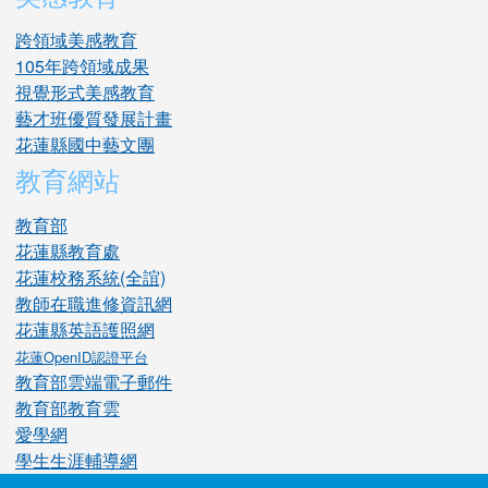
跨領域美感教育
105年跨領域成果
視覺形式美感教育
藝才班優質發展計畫
花蓮縣國中藝文團
教育網站
教育部
花蓮縣教育處
花蓮校務系統(全誼)
教師在職進修資訊網
花蓮縣英語護照網
花蓮OpenID認證平台
教育部雲端電子郵件
教育部教育雲
愛學網
學生生涯輔導網