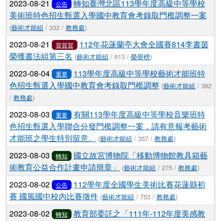
2023-08-21
轉知臺灣北區113學年度高級中等學校
公告
美術班特色招生甄選入學國中教育會考錄取門檻調整一案
(
藝術才能組
/ 332 /
教務處
)
2023-08-21
112年花蓮蘭亭大會全國賽814李書茵
賀賀賀
榮獲書法組第三名
(
藝術才能組
/ 613 /
榮譽榜
)
2023-08-04
113學年度高級中等學校藝術才能班特
重要
色招生甄選入學國中教育會考錄取門檻調整
(
藝術才能組
/ 382
/
教務處
)
2023-08-03
有關113學年度高級中等學校音樂班特
重要
色招生甄選入學聯合分發門檻調整一案，請有意報考藝術
才能班之學生特別留意。
(
藝術才能組
/ 357 /
教務處
)
2023-08-03
國立故宮博物院「移動博物館教具箱藝
轉知
術教育公益合作計畫申請簡章」
(
藝術才能組
/ 275 /
教務處
)
2023-08-02
112學年度全國學生美術比賽花蓮縣初
公告
賽 國風國中校內比賽徵件
(
藝術才能組
/ 753 /
教務處
)
2023-08-02
教育部委託之「111年-112年度美感教
轉知