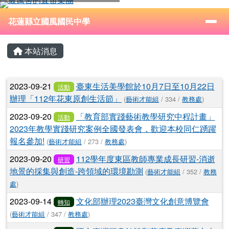
花蓮縣立國風國民中學
跳至主內容區
導覽列
⏸
花蓮縣立國風國民中學
頁尾區域
主內容區域
本站消息
文章列表
2023-09-21
臺東生活美學館於10月7日至10月22日
活動
辦理「112年花東原創生活節」
(
藝術才能組
/ 334 /
教務處
)
2023-09-20
「教育部實踐藝術教學研究中程計畫」
活動
2023年教學實踐研究案例全國發表會，歡迎本校同仁踴躍
報名參加!
(
藝術才能組
/ 273 /
教務處
)
2023-09-20
112學年度東區教師專業成長研習-消逝
研習
地景的採集與創造-跨領域的環境勘測
(
藝術才能組
/ 352 /
教務
處
)
2023-09-14
文化部辦理2023臺灣文化創意博覽會
轉知
(
藝術才能組
/ 347 /
教務處
)