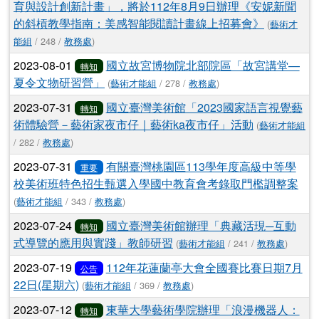
育與設計創新計畫」，將於112年8月9日辦理《安妮新聞
的斜槓教學指南：美感智能閱讀計畫線上招募會》
(
藝術才
能組
/ 248 /
教務處
)
2023-08-01
國立故宮博物院北部院區「故宮講堂—
轉知
夏令文物研習營」
(
藝術才能組
/ 278 /
教務處
)
2023-07-31
國立臺灣美術館「2023國家語言視覺藝
轉知
術體驗營－藝術家夜市仔｜藝術ka夜市仔」活動
(
藝術才能組
/ 282 /
教務處
)
2023-07-31
有關臺灣桃園區113學年度高級中等學
重要
校美術班特色招生甄選入學國中教育會考錄取門檻調整案
(
藝術才能組
/ 343 /
教務處
)
2023-07-24
國立臺灣美術館辦理「典藏活現─互動
轉知
式導覽的應用與實踐」教師研習
(
藝術才能組
/ 241 /
教務處
)
2023-07-19
112年花蓮蘭亭大會全國賽比賽日期7月
公告
22日(星期六)
(
藝術才能組
/ 369 /
教務處
)
2023-07-12
東華大學藝術學院辦理「浪漫機器人：
轉知