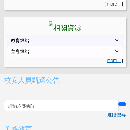
[
more...
]
[
more...
]
右邊區域內容
校安人員甄選公告
sea
進階搜尋
美感教育