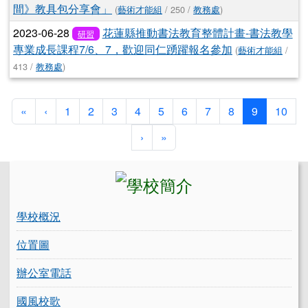
間》教具包分享會」
(
藝術才能組
/ 250 /
教務處
)
2023-06-28
花蓮縣推動書法教育整體計畫-書法教學
研習
專業成長課程7/6、7，歡迎同仁踴躍報名參加
(
藝術才能組
/
413 /
教務處
)
第一頁
上一頁
(目前頁次)
«
‹
1
2
3
4
5
6
7
8
9
10
下一頁
最後頁
›
»
左邊區域內容
學校概況
位置圖
辦公室電話
國風校歌