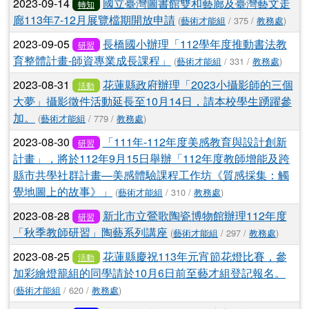
2023-09-14
國立臺灣圖書館雙和藝廊及臺灣藝文走
轉知
廊113年7-12月展覽檔期開放申請
(
藝術才能組
/ 375 /
教務處
)
2023-09-05
長橋國小辦理「112學年度推動書法教
研習
育整體計畫-師資專業成長課程」
(
藝術才能組
/ 331 /
教務處
)
2023-08-31
花蓮縣政府辦理「2023小攝影師的三個
活動
大夢」攝影徵件活動延長至10月14日，請本校學生踴躍參
加。
(
藝術才能組
/ 779 /
教務處
)
2023-08-30
「111年-112年度美感教育與設計創新
研習
計畫」，將於112年9月15日舉辦「112年度教師增能及跨
縣市共學社群計畫—美感體驗課程工作坊《質感採集：觸
覺地圖上的故事》」
(
藝術才能組
/ 310 /
教務處
)
2023-08-28
新北市立鶯歌陶瓷博物館辦理112年度
研習
「秋季教師研習」陶藝系列講座
(
藝術才能組
/ 297 /
教務處
)
2023-08-25
花蓮縣慶祝113年元宵節花燈比賽，參
活動
加彩繪燈籠組的同學請於10月6日前至藝才組登記報名。
(
藝術才能組
/ 620 /
教務處
)