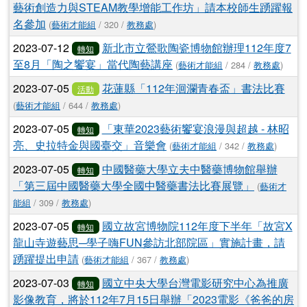
藝術創造力與STEAM教學增能工作坊」請本校師生踴躍報
名參加
(
藝術才能組
/ 320 /
教務處
)
2023-07-12
新北市立鶯歌陶瓷博物館辦理112年度7
轉知
至8月「陶之饗宴」當代陶藝講座
(
藝術才能組
/ 284 /
教務處
)
2023-07-05
花蓮縣「112年洄瀾青春盃」書法比賽
活動
(
藝術才能組
/ 644 /
教務處
)
2023-07-05
「東華2023藝術饗宴浪漫與超越 - 林昭
轉知
亮、史拉特金與國臺交」音樂會
(
藝術才能組
/ 342 /
教務處
)
2023-07-05
中國醫藥大學立夫中醫藥博物館舉辦
轉知
「第三屆中國醫藥大學全國中醫藥書法比賽展覽」
(
藝術才
能組
/ 309 /
教務處
)
2023-07-05
國立故宮博物院112年度下半年「故宮X
轉知
龍山寺遊藝思─學子嗨FUN參訪北部院區」實施計畫，請
踴躍提出申請
(
藝術才能組
/ 367 /
教務處
)
2023-07-03
國立中央大學台灣電影研究中心為推廣
轉知
影像教育，將於112年7月15日舉辦「2023電影《爸爸的房