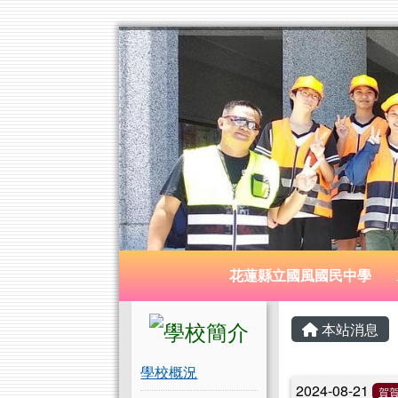
花蓮縣立國風國民中學
跳至主內容區
導覽列
花蓮縣立國風國民中學
頁尾區域
左邊區域內容
主內容
本站消息
學校概況
文章列
2024-08-21
賀