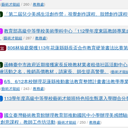
(
藝術才能組
/ 260 /
教務處
)
「第二屆兒少美感生活創作營」視覺創作課程、肢體創作課程
知
教育部高級中等學校美術學科中心「112學年度東區教師專業
習
」
(
藝術才能組
/ 287 /
教務處
)
806林瑜庭榮獲113年花蓮縣縣長盃合作教育硬筆書法比賽
賀賀
函轉臺中市政府近期接獲家長反映教材業者租借社區活動中心
知
繪活動之名，推銷高價教材，請家長、師生提高警覺。
(
藝術才能
6/5、6/12本校辦理花蓮縣推動書法教育整體計畫書法教學專
習
(
藝術才能組
/ 243 /
教務處
)
113學年度高級中等學校藝術才能班特色招生甄選入學聯合分
要
國立臺灣藝術教育館辦理教育部推動國民中小學辦理美感體驗
習
本創意課程」教師工作坊活動
(
藝術才能組
/ 250 /
教務處
)