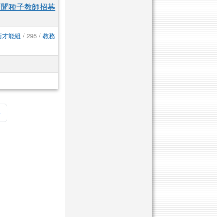
新聞種子教師招募
術才能組
/ 295 /
教務
頁
最後頁
»