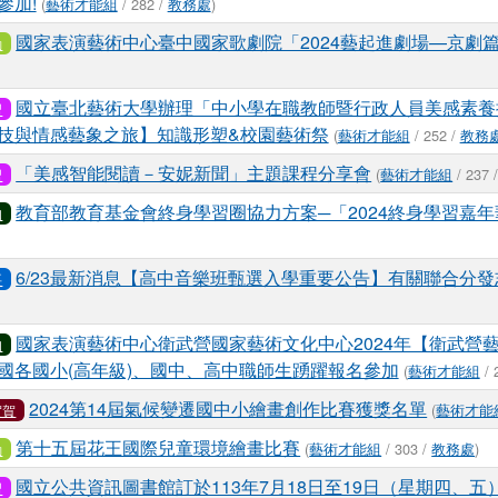
參加!
(
藝術才能組
/ 282 /
教務處
)
國家表演藝術中心臺中國家歌劇院「2024藝起進劇場—京劇
動
國立臺北藝術大學辦理「中小學在職教師暨行政人員美感素養
習
技與情感藝象之旅】知識形塑&校園藝術祭
(
藝術才能組
/ 252 /
教務
「美感智能閱讀－安妮新聞」主題課程分享會
(
藝術才能組
/ 237 
習
教育部教育基金會終身學習圈協力方案─「2024終身學習嘉
知
6/23最新消息【高中音樂班甄選入學重要公告】有關聯合分
要
國家表演藝術中心衛武營國家藝術文化中心2024年【衛武營
知
國各國小(高年級)、國中、高中職師生踴躍報名參加
(
藝術才能組
/ 
2024第14屆氣候變遷國中小繪畫創作比賽獲獎名單
(
藝術才能
賀賀
第十五屆花王國際兒童環境繪畫比賽
(
藝術才能組
/ 303 /
教務處
)
動
國立公共資訊圖書館訂於113年7月18日至19日（星期四、五）
習