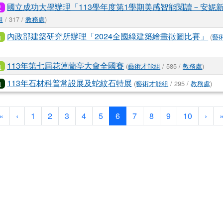
國立成功大學辦理「113學年度第1學期美感智能閱讀－安妮
習
組
/ 317 /
教務處
)
內政部建築研究所辦理「2024全國綠建築繪畫徵圖比賽」
(
藝
動
113年第七屆花蓮蘭亭大會全國賽
(
藝術才能組
/ 585 /
教務處
)
動
113年石材科普常設展及蛇紋石特展
(
藝術才能組
/ 295 /
教務處
)
知
第一頁
上一頁
(目前頁次)
下一
«
‹
1
2
3
4
5
6
7
8
9
10
›