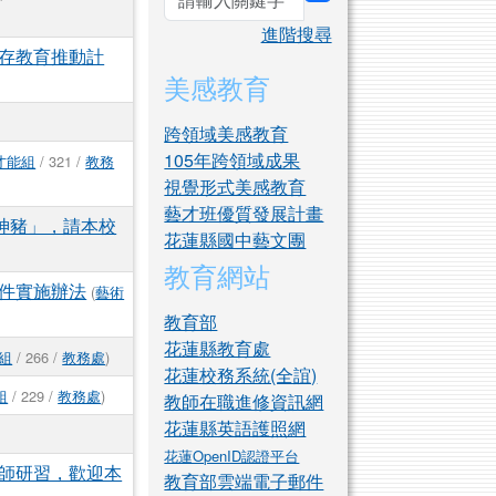
search
進階搜尋
存教育推動計
美感教育
跨領域美感教育
105年跨領域成果
才能組
/ 321 /
教務
視覺形式美感教育
藝才班優質發展計畫
神豬」，請本校
花蓮縣國中藝文團
教育網站
徵件實施辦法
(
藝術
教育部
花蓮縣教育處
組
/ 266 /
教務處
)
花蓮校務系統(全誼)
組
/ 229 /
教務處
)
教師在職進修資訊網
花蓮縣英語護照網
花蓮OpenID認證平台
師研習，歡迎本
教育部雲端電子郵件