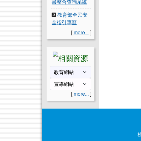
書整合查詢系統
教育部全民安
全指引專區
[
more...
]
[
more...
]