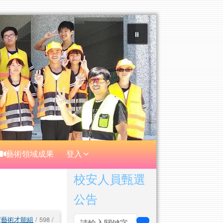
⏸
藝術領域成果
登入
右邊區域內容
校安人員甄選
公告
(
藝術才能組
/ 598 /