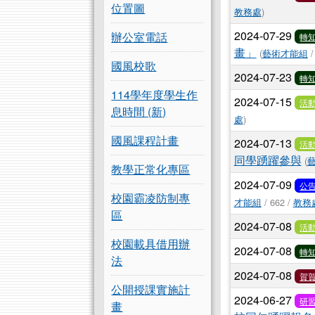
位置圖
教務處
)
2024-07-29
辦公室電話
轉
畫」
(
藝術才能組
/
國風校歌
2024-07-23
轉
114學年度學生作
2024-07-15
活
息時間 (新)
處
)
國風課程計畫
2024-07-13
活
同學踴躍參與
(
教學正常化專區
2024-07-09
公
校園霸凌防制專
才能組
/ 662 /
教務
區
2024-07-08
活
校園載具借用辦
2024-07-08
轉
法
2024-07-08
賀
公開授課實施計
2024-06-27
研
畫