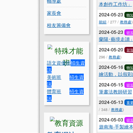
輔導處
本創作工作坊」
家長會
2024-05-23
轉
能組
/ 277 /
教務處
)
校友籌備會
2024-05-23
研
蘭陽･藝境走讀
2024-05-20
賀
296 /
教務處
)
語文資優班
招生資
2024-05-16
轉
訊
繪活動，以假彩
美術班
招生資
訊
2024-05-15
研
體育班
招生資
筆書法教師研習
訊
2024-05-13
重
/ 348 /
教務處
)
2024-05-03
研
遊南海-手製繪