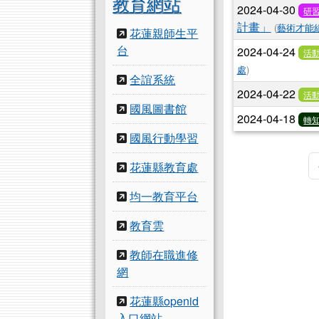
教育網站
2024-04-30
研
計畫」
(
藝術才能
花蓮親師生平
台
2024-04-24
活
處
)
全誼系統
2024-04-22
活
國風圖書館
2024-04-18
轉
國風行動學習
花蓮縣教育處
均一教育平台
教育雲
教師在職進修
網
花蓮縣openid
入口網站