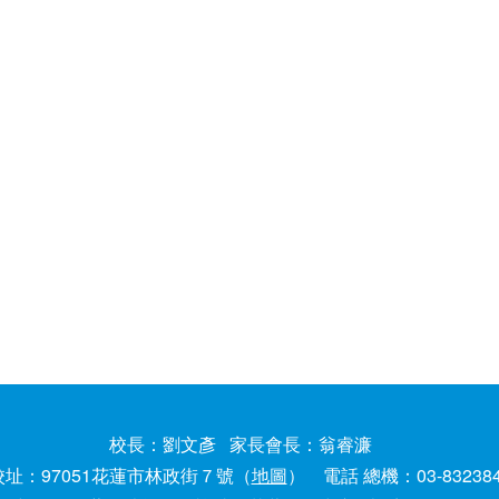
校長：劉文彥 家長會長：翁睿濂
校址：97051花蓮市林政街７號（
地圖
） 電話 總機：03-83238