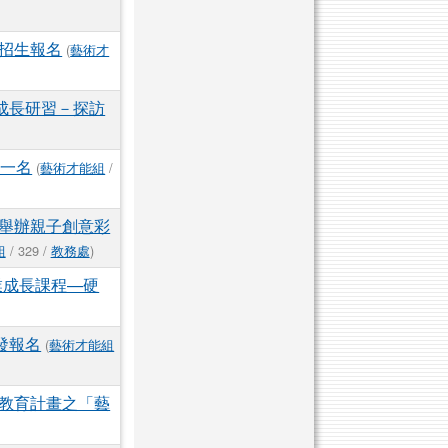
招生報名
(
藝術才
成長研習－探訪
第一名
(
藝術才能組
/
舉辦親子創意彩
組
/ 329 /
教務處
)
業成長課程—硬
發報名
(
藝術才能組
教育計畫之「藝