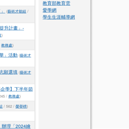
教育部教育雲
愛學網
篇」
(
藝術才能組
/
學生生涯輔導網
提升計畫」-
處
)
/
教務處
)
年華」活動
(
藝術才
發志願選填
(
藝術才
藝企學】下半年節
245 /
教務處
)
組
/ 562 /
榮譽榜
)
辦理「2024繪