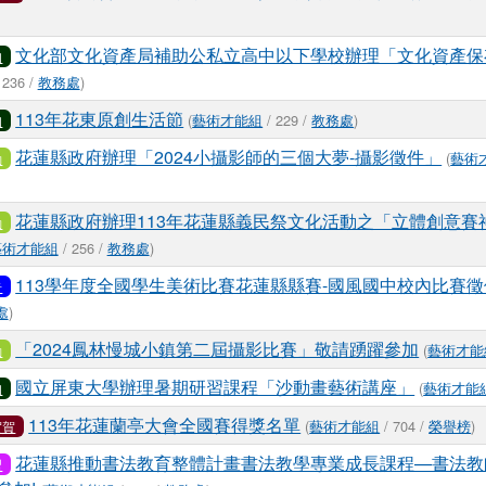
文化部文化資產局補助公私立高中以下學校辦理「文化資產保
知
 236 /
教務處
)
113年花東原創生活節
(
藝術才能組
/ 229 /
教務處
)
知
花蓮縣政府辦理「2024小攝影師的三個大夢-攝影徵件」
(
藝術
動
花蓮縣政府辦理113年花蓮縣義民祭文化活動之「立體創意賽
動
藝術才能組
/ 256 /
教務處
)
113學年度全國學生美術比賽花蓮縣縣賽-國風國中校內比賽
告
處
)
「2024鳳林慢城小鎮第二屆攝影比賽」敬請踴躍參加
(
藝術才能
動
國立屏東大學辦理暑期研習課程「沙動畫藝術講座」
(
藝術才能
知
113年花蓮蘭亭大會全國賽得獎名單
(
藝術才能組
/ 704 /
榮譽榜
)
賀賀
花蓮縣推動書法教育整體計畫書法教學專業成長課程—書法教
習