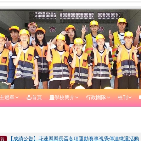
主選單
首頁
學校簡介
行政團隊
校刊
區域
表
【成績公告】花蓮縣縣長盃各項運動賽事視覺傳達徵選活動
賀賀