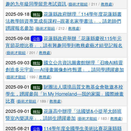
趣的九年級同學留意考試資訊
(
藝術才能組
/ 211 /
教務處
)
2025-09-18
花蓮縣政府辦理「114學年度花蓮縣書
轉知
法教學師資專業成長課程─跟著名家學書法」，請老師們
踴躍報名參加
(
藝術才能組
/ 212 /
教務處
)
2025-09-08
花蓮縣政府舉辦「花蓮縣慶祝115年元
公告
宵節花燈比賽」，請有興趣同學到教務處藝才組登記報名
(
藝術才能組
/ 201 /
教務處
)
2025-09-03
國立公共資訊圖書館辦理「召喚AI精靈
轉知
創造多元宇宙──AI漫畫圖像創作甄選」，請同學踴躍參加
(
藝術才能組
/ 199 /
教務處
)
2025-09-01
財團法人環境品質文教基金會敬邀本校
轉知
學生，踴躍參與「In My Homeland—我的家園」國際繪畫
比賽
(
藝術才能組
/ 189 /
教務處
)
2025-09-01
花蓮高中辦理「法國號&小提琴大師班
轉知
暨室內樂講座」，請師生踴躍參加
(
藝術才能組
/ 183 /
教務處
)
2025-08-21
114學年度全國學生美術比賽花蓮縣縣
公告