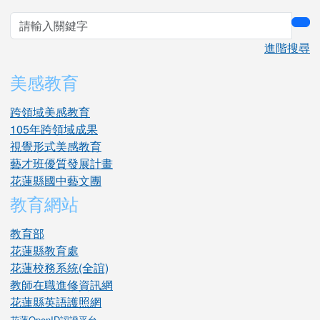
sea
進階搜尋
美感教育
跨領域美感教育
105年跨領域成果
視覺形式美感教育
藝才班優質發展計畫
花蓮縣國中藝文團
教育網站
教育部
花蓮縣教育處
花蓮校務系統(全誼)
教師在職進修資訊網
花蓮縣英語護照網
花蓮OpenID認證平台