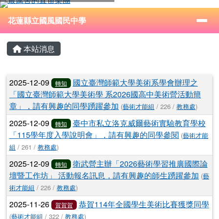
花蓮縣立國風國民中學
跳至主內容區
導覽列
⏸
花蓮縣立國風國民中學
頁尾區域
主內容區域
本站消息
文章列表
2025-12-09
國立臺灣師範大學美術系學會辦理之
轉知
「國立臺灣師範大學美術學 系2026國高中美術營活動簡
章」，請有興趣的同學踴躍參加
(
藝術才能組
/ 226 /
教務處
)
2025-12-09
臺中市私立洛克威爾藝術實驗教育學校
轉知
「115學年度入學說明會」，請有興趣的同學參閱
(
藝術才能
組
/ 261 /
教務處
)
2025-12-09
衛武營主辦「2026藝術學習推廣國際論
轉知
壇暨工作坊」 活動報名訊息，請有興趣的師生踴躍參加
(
藝
術才能組
/ 226 /
教務處
)
2025-11-26
恭賀114年全國學生美術比賽獲獎同學
賀賀賀
(
藝術才能組
/ 322 /
教務處
)