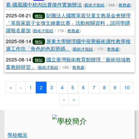
賽-國風國中校內比賽徵件實施辦法
(
藝術才能組
/ 348 /
教務處
)
2025-08-21
財團法人國際單親兒童文教基金會辦理
轉知
「單親家庭子女徵文繪畫比賽」活動相關資料，請同學踴
躍報名參加
(
藝術才能組
/ 179 /
教務處
)
2025-08-14
屏東大學辦理國中視覺藝術適性教學推
轉知
廣工作坊「角色的色彩密碼」
(
藝術才能組
/ 170 /
教務處
)
2025-08-14
國立臺灣藝術教育館辦理「藝術領域教
轉知
案教師研習」
(
藝術才能組
/ 166 /
教務處
)
第一頁
上一頁
(目前頁次)
«
‹
1
2
3
4
5
6
7
8
9
10
下一頁
最後頁
›
»
左邊區域內容
學校概況