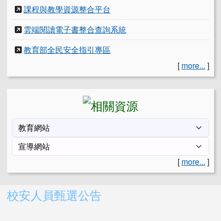
課程與教學資源整合平台
雲端閱讀電子書整合查詢系統
教育部全民安全指引專區
[
more...
]
[
more...
]
右邊區域內容
校安人員甄選公告