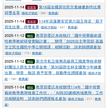
2025-11-14
第16屆全國原住民兒童繪畫創作比賽
賀賀賀
得獎名單
(
藝術才能組
/ 395 /
教務處
)
2025-11-14
114年花蓮勝安宮第六屆王母盃「親子
賀賀賀
寫生比賽」得獎名單
(
藝術才能組
/ 547 /
教務處
)
2025-11-12
教育部委託本校執行「國中視覺藝術適
轉知
性教學教材研發實驗計畫」，辦理「2025自主學習節-嘉義
市立民生國民中學公開授課」相關活動，請老師踴躍參加
(
藝術才能組
/ 173 /
教務處
)
2025-11-12
新北市私立復興高級商工職業學校承辦
轉知
財團法人群生文教基金會「第30屆群生杯全國青少年繪畫
比賽」簡章，敬請 惠予宣導，鼓勵學生踴躍參加
(
藝術才能
組
/ 198 /
教務處
)
2025-11-04
教育部委託本校辦理114年「國中視覺
轉知
藝術教學應用推廣工作坊」-「AI與3D建模跨域應用」工作
坊相關資料，請老師們踴躍報名參加
(
藝術才能組
/ 217 /
教務
處
)