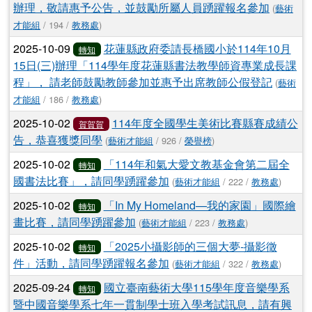
辦理，敬請惠予公告，並鼓勵所屬人員踴躍報名參加
(
藝術
才能組
/ 194 /
教務處
)
2025-10-09
花蓮縣政府委請長橋國小於114年10月
轉知
15日(三)辦理「114學年度花蓮縣書法教學師資專業成長課
程」， 請老師鼓勵教師參加並惠予出席教師公假登記
(
藝術
才能組
/ 186 /
教務處
)
2025-10-02
114年度全國學生美術比賽縣賽成績公
賀賀賀
告，恭喜獲獎同學
(
藝術才能組
/ 926 /
榮譽榜
)
2025-10-02
「114年和氣大愛文教基金會第二屆全
轉知
國書法比賽」，請同學踴躍參加
(
藝術才能組
/ 222 /
教務處
)
2025-10-02
「In My Homeland—我的家園」國際繪
轉知
畫比賽，請同學踴躍參加
(
藝術才能組
/ 223 /
教務處
)
2025-10-02
「2025小攝影師的三個大夢-攝影徵
轉知
件」活動，請同學踴躍報名參加
(
藝術才能組
/ 322 /
教務處
)
2025-09-24
國立臺南藝術大學115學年度音樂學系
轉知
暨中國音樂學系七年一貫制學士班入學考試訊息，請有興