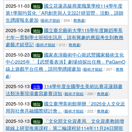
2025-11-03
國立花蓮高級商業職業學校114學年度
轉知
第1學期均質化「AR創意與人文設計研習營」活動，請師
生踴躍報名參加
(
藝術才能組
/ 204 /
教務處
)
2025-10-28
國立臺北藝術大學115學年度舞蹈學系
轉知
七年一貫制學士班招生訊息，請有興趣的應屆考生到教務
處藝才組登記
(
藝術才能組
/ 212 /
教務處
)
2025-10-23
國家表演藝術中心衛武營國家藝術文化
轉知
中心2025年「【武營看表演】劇場偵探出任務」PaGamO
線上遊戲平台任務，請同學踴躍參加
(
藝術才能組
/ 207 /
教務
處
)
2025-10-13
114學年度全國學生美術比賽花蓮縣書
公告
法類決賽現場書寫參賽須知
(
藝術才能組
/ 290 /
教務處
)
2025-10-13
國立臺灣美術館舉辦「2025全人文化近
轉知
用與社會共融國際研討會」
(
藝術才能組
/ 222 /
教務處
)
2025-10-13
「文化部文化資產局＿文化資產教師增
轉知
能線上研習推廣課程」第二輪課程於114年11月24日開班