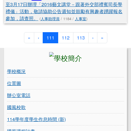
至3月17日辦理「2016藝文講堂－跟著外交部禮賓司長學
禮儀」活動，敬請協助公告週知並鼓勵有興趣者踴躍報名
參加，請查照。
(
人事助理員
/ 1184 /
人事室
)
第一頁
上一頁
(目前頁次)
下一頁
最後頁
«
‹
111
112
113
›
»
左邊區域內容
學校概況
位置圖
辦公室電話
國風校歌
114學年度學生作息時間 (新)