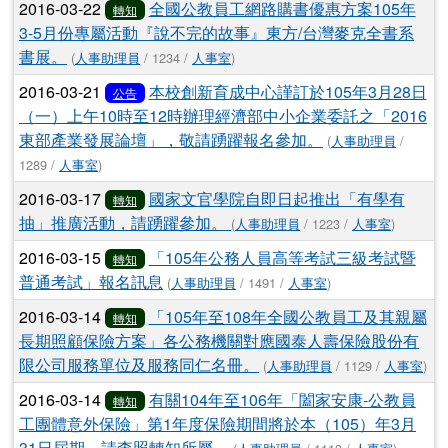
2016-03-22
全國公教員工網路購書優惠方案105年
轉知
3-5月份專屬活動『說不完的故事』東方/台灣麥克全書系
書展。
(
人事助理員
/ 1234 /
人事室
)
2016-03-21
本校創新育成中心謹訂於105年3月28日
公告
（一）上午10時至12時辦理經濟部中小企業委託之「2016
東部產業發展論壇」，敬請踴躍報名參加。
(
人事助理員
/
1289 /
人事室
)
2016-03-17
國家文官學院自即日起推出「有學有
轉知
抽」推廣活動，請踴躍參加。
(
人事助理員
/ 1223 /
人事室
)
2016-03-15
「105年公務人員高等考試三級考試暨
轉知
普通考試」報名訊息
(
人事助理員
/ 1491 /
人事室
)
2016-03-14
「105年至108年全國公教員工及其親屬
轉知
長期照顧保險方案」各公務機關對應國泰人壽保險股份有
限公司服務單位及服務同仁名冊。
(
人事助理員
/ 1129 /
人事室
)
2016-03-14
有關104年至106年「闔家安康-公教員
轉知
工團體意外保險」第1年度保險期間將於本（105）年3月
31日屆期，請查照轉知所屬。