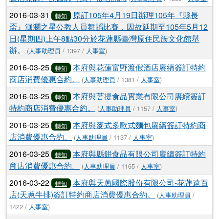
2016-03-31
原訂105年4月19日辦理105年『縣長
轉知
盃』洄瀾之星公教人員舞蹈比賽，因故延期至105年5月12
日(星期四)上午8點30分於花蓮縣臺灣原住民族文化館舉
辦。
(
人事助理員
/ 1397 /
人事室
)
2016-03-25
本府與花蓮富野渡假酒店賡續簽訂特約
轉知
商店消費優惠合約。
(
人事助理員
/ 1381 /
人事室
)
2016-03-25
本府與菩提食品實業有限公司賡續簽訂
轉知
特約商店消費優惠合約。
(
人事助理員
/ 1157 /
人事室
)
2016-03-25
本府與麥式多歐式麵包賡續簽訂特約商
轉知
店消費優惠合約。
(
人事助理員
/ 1137 /
人事室
)
2016-03-25
本府與縣餅食品有限公司賡續簽訂特約
轉知
商店消費優惠合約。
(
人事助理員
/ 1165 /
人事室
)
2016-03-22
本府與天蔥國際股份有限公司-花蓮遠百
轉知
店(天蔥牛排)簽訂特約商店消費優惠合約。
(
人事助理員
/
1422 /
人事室
)