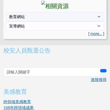
[
more...
]
右邊區域內容
校安人員甄選公告
sea
進階搜尋
美感教育
跨領域美感教育
105年跨領域成果