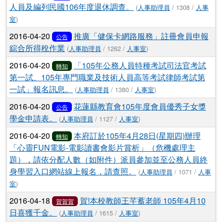
人員及編列民國106年度退休調查。
(
人事助理員
/ 1308 /
人事
室
)
2016-04-20
推廣「健保卡網路服務」註冊會員申報
公告
綜合所得稅作業
(
人事助理員
/ 1262 /
人事室
)
2016-04-20
「105年公務人員特種考試司法官考試
轉知
第一試、105年專門職業及技術人員高等考試律師考試第
一試」報名訊息。
(
人事助理員
/ 1380 /
人事室
)
2016-04-20
花蓮縣教育會105年度會員優秀子女獎
公告
學金申請表。
(
人事助理員
/ 1127 /
人事室
)
2016-04-20
本府訂於105年4月28日(星期四)辦理
轉知
「心靈FUN電影-電影讀書會影片賞析」（危機處理主
題），請依分配人數（如附件）派員參加並至公務人員終
身學習入口網站線上報名，請查照。
(
人事助理員
/ 1071 /
人事
室
)
2016-04-18
賀!本校教師王芊蓄老師 105年4月10
賀賀賀
日喜獲千金。
(
人事助理員
/ 1615 /
人事室
)