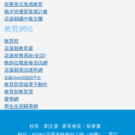
視覺形式美感教育
藝才班優質發展計畫
花蓮縣國中藝文團
教育網站
教育部
花蓮縣教育處
花蓮校務系統(全誼)
教師在職進修資訊網
花蓮縣英語護照網
花蓮OpenID認證平台
教育部雲端電子郵件
教育部教育雲
愛學網
學生生涯輔導網
校長：劉文彥 家長會長：翁睿濂
校址：97051花蓮市林政街７號（
地圖
） 電話