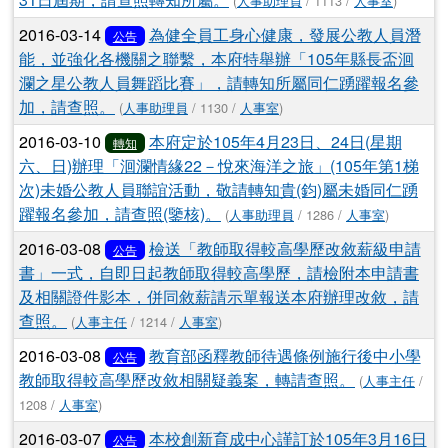
(
人事助理員
/ 1113 /
人事室
)
2016-03-14
為健全員工身心健康，發展公教人員潛
公告
能，並強化各機關之聯繫，本府特舉辦「105年縣長盃洄
瀾之星公教人員舞蹈比賽」，請轉知所屬同仁踴躍報名參
加，請查照。
(
人事助理員
/ 1130 /
人事室
)
2016-03-10
本府定於105年4月23日、24日(星期
轉知
六、日)辦理「洄瀾情緣22－悅來海洋之旅」(105年第1梯
次)未婚公教人員聯誼活動，敬請轉知貴(鈞)屬未婚同仁踴
躍報名參加，請查照(鑒核)。
(
人事助理員
/ 1286 /
人事室
)
2016-03-08
檢送「教師取得較高學歷改敘薪級申請
公告
書」一式，自即日起教師取得較高學歷，請檢附本申請書
及相關證件影本，併同敘薪請示單報送本府辦理改敘，請
查照。
(
人事主任
/ 1214 /
人事室
)
2016-03-08
教育部函釋教師待遇條例施行後中小學
公告
教師取得較高學歷改敘相關疑義案，轉請查照。
(
人事主任
/
1208 /
人事室
)
2016-03-07
本校創新育成中心謹訂於105年3月16日
公告