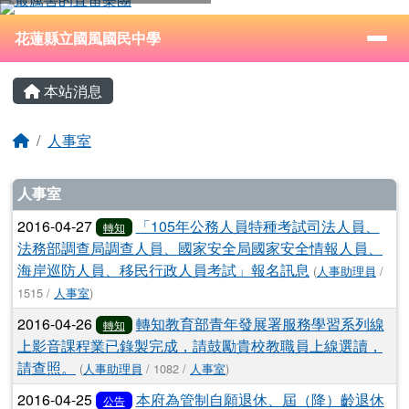
花蓮縣立國風國民中學
跳至主內容區
導覽列
⏸
花蓮縣立國風國民中學
頁尾區域
主內容區域
本站消息
回首頁
人事室
文章列表
人事室
2016-04-27
「105年公務人員特種考試司法人員、
轉知
法務部調查局調查人員、國家安全局國家安全情報人員、
海岸巡防人員、移民行政人員考試」報名訊息
(
人事助理員
/
1515 /
人事室
)
2016-04-26
轉知教育部青年發展署服務學習系列線
轉知
上影音課程業已錄製完成，請鼓勵貴校教職員上線選讀，
請查照。
(
人事助理員
/ 1082 /
人事室
)
2016-04-25
本府為管制自願退休、屆（降）齡退休
公告