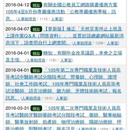
2016-04-12
有關全國公教員工網路購書優惠方案
轉知
105年4至6月份專屬優惠活動「公教專屬優惠季報」訊
息。
(
人事助理員
/ 1110 /
人事室
)
2016-04-07
【更新版】修正「天然災害停止上班及
轉知
上課作業Q＆A（問答資料）」，並置於該總處網站最新消
息項下，請查照自行上網查閱。
(
人事助理員
/ 1298 /
人事室
)
2016-04-01
轉知，有關年金改革議題，本會之立場
轉知
及主張。
(
人事助理員
/ 1181 /
人事室
)
2016-04-01
「105年第二次專門職業及技術人員高
轉知
等考試中醫師考試分階段考試、營養師、心理師、護理
師、社會工作師考試、105年專門職業及技術人員高等考
試法醫師、語言治療師、聽力師、牙體技術師考試」報名
訊息。
(
人事助理員
/ 1610 /
人事室
)
2016-03-31
「105年第二次專門職業及技術人員高
轉知
等考試醫師牙醫師藥師考試分階段考試、藥師、醫事檢驗
師、醫事放射師、助產師、物理治療師、職能治療師、呼
吸治療師、獸醫師考試」報名訊息
(
人事助理員
/ 1559 /
人事室
)