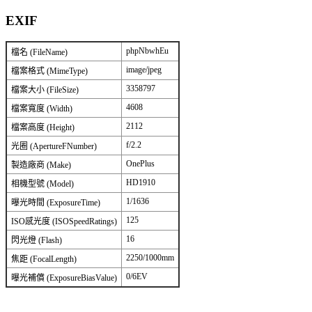
EXIF
phpNbwhEu
檔名 (FileName)
image/jpeg
檔案格式 (MimeType)
3358797
檔案大小 (FileSize)
4608
檔案寬度 (Width)
2112
檔案高度 (Height)
f/2.2
光圈 (ApertureFNumber)
OnePlus
製造廠商 (Make)
HD1910
相機型號 (Model)
1/1636
曝光時間 (ExposureTime)
125
ISO感光度 (ISOSpeedRatings)
16
閃光燈 (Flash)
2250/1000mm
焦距 (FocalLength)
0/6EV
曝光補償 (ExposureBiasValue)