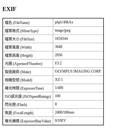
EXIF
phpU40hAx
檔名 (FileName)
image/jpeg
檔案格式 (MimeType)
1654544
檔案大小 (FileSize)
3648
檔案寬度 (Width)
2056
檔案高度 (Height)
f/3.2
光圈 (ApertureFNumber)
OLYMPUS IMAGING CORP.
製造廠商 (Make)
XZ-1
相機型號 (Model)
1/400
曝光時間 (ExposureTime)
100
ISO感光度 (ISOSpeedRatings)
8
閃光燈 (Flash)
2400/100mm
焦距 (FocalLength)
0/10EV
曝光補償 (ExposureBiasValue)